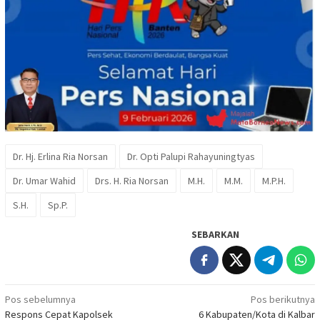
Dr. Hj. Erlina Ria Norsan
Dr. Opti Palupi Rahayuningtyas
Dr. Umar Wahid
Drs. H. Ria Norsan
M.H.
M.M.
M.P.H.
S.H.
Sp.P.
SEBARKAN
Navigasi
Pos sebelumnya
Pos berikutnya
Respons Cepat Kapolsek
6 Kabupaten/Kota di Kalbar