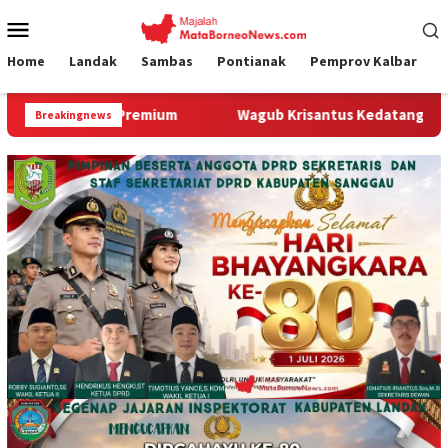
Loncat
Menu
ke
Mobile
konten
Home
Landak
Sambas
Pontianak
Pemprov Kalbar
Wagub Krisantus Kedatangan Kepala Staf Kepresidenan, Tegas
Breakingnews