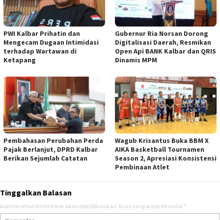
PWI Kalbar Prihatin dan
Gubernur Ria Norsan Dorong
Mengecam Dugaan Intimidasi
Digitalisasi Daerah, Resmikan
terhadap Wartawan di
Open Api BANK Kalbar dan QRIS
Ketapang
Dinamis MPM
Pembahasan Perubahan Perda
Wagub Krisantus Buka BBM X
Pajak Berlanjut, DPRD Kalbar
AIKA Basketball Tournamen
Berikan Sejumlah Catatan
Season 2, Apresiasi Konsistensi
Pembinaan Atlet
Tinggalkan Balasan
Alamat email Anda tidak akan dipublikasikan.
Ruas yang wajib ditandai
*