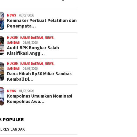
NEWS
06/08/2026
Kemnaker Perkuat Pelatihan dan
Penempata…
HUKUM
,
KABAR DAERAH
,
NEWS
,
SAMBAS
03/08/2026
Audit BPK Bongkar Salah
Klasifikasi Angg…
HUKUM
,
KABAR DAERAH
,
NEWS
,
SAMBAS
03/08/2026
Dana Hibah Rp80 Miliar Sambas
Kembali Di…
NEWS
01/08/2026
Kompolnas Umumkan Nominasi
Kompolnas Awa…
K POPULER
LRES LANDAK