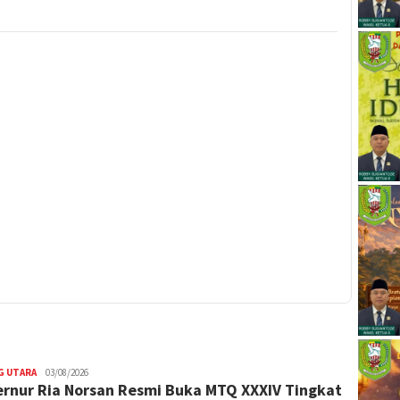
G UTARA
alvinrpk75
03/08/2026
rnur Ria Norsan Resmi Buka MTQ XXXIV Tingkat
rifangga