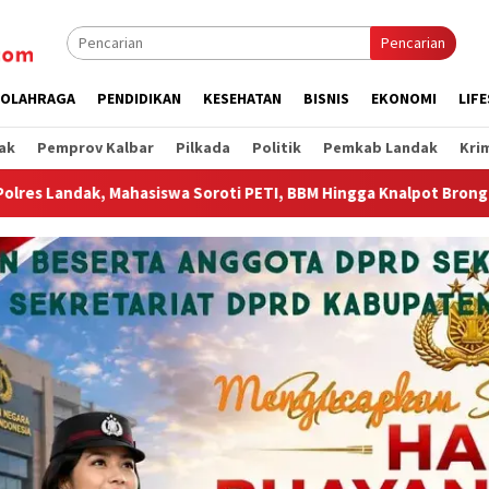
Pencarian
OLAHRAGA
PENDIDIKAN
KESEHATAN
BISNIS
EKONOMI
LIF
ak
Pemprov Kalbar
Pilkada
Politik
Pemkab Landak
Kri
ETI, BBM Hingga Knalpot Brong
Wagub Krisantus Sambut K