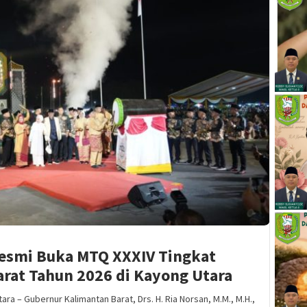
Resmi Buka MTQ XXXIV Tingkat
arat Tahun 2026 di Kayong Utara
 – Gubernur Kalimantan Barat, Drs. H. Ria Norsan, M.M., M.H.,