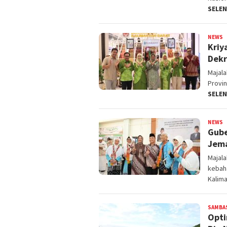
SELE
NEWS
a
Kriy
r
Dekr
Majal
Provin
SELE
NEWS
a
Gube
r
Jema
Majal
kebah
Kalim
SAMBA
Opti