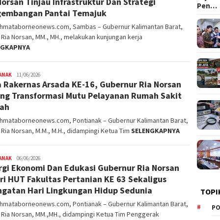
Norsan Tinjau Infrastruktur Dan Strategi
Pen…
embangan Pantai Temajuk
ahmataborneonews.com, Sambas – Gubernur Kalimantan Barat,
. Ria Norsan, MM., MH., melakukan kunjungan kerja
NGKAPNYA
ANAK
alvinrpk75
11/06/2026
 Rakernas Arsada KE-16, Gubernur Ria Norsan
rifangga
ng Transformasi Mutu Pelayanan Rumah Sakit
ah
ahmataborneonews.com, Pontianak – Gubernur Kalimantan Barat,
. Ria Norsan, M.M., M.H., didampingi Ketua Tim
SELENGKAPNYA
ANAK
alvinrpk75
06/06/2026
rgi Ekonomi Dan Edukasi Gubernur Ria Norsan
rifangga
ri HUT Fakultas Pertanian KE 63 Sekaligus
ngatan Hari Lingkungan Hidup Sedunia
TOPI
ahmataborneonews.com, Pontianak – Gubernur Kalimantan Barat,
PO
. Ria Norsan, MM.,MH., didampingi Ketua Tim Penggerak