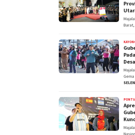
Prov
Utar
Majal
Barat,
KAYON
Gube
Pad
Desa
Majal
Gema 
SELE
PONTI
Apre
Gube
Kunc
Majal
Nasion