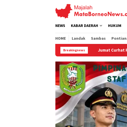
Loncat
ke
konten
NEWS
KABAR DAERAH
HUKUM
HOME
Landak
Sambas
Pontian
Jumat Curhat Polres Landak, Mahasiswa Soroti P
Breakingnews