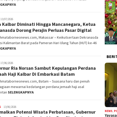
NGKAPNYA
lvinrpk75
13/07/2026
a Kalbar Diminati Hingga Mancanegara, Ketua
ifangga
anasda Dorong Perajin Perluas Pasar Digital
ahmataborneonews.com, Makassar – Keikutsertaan Dekranasda
si Kalimantan Barat pada Pameran Hari Ulang Tahun (HUT) ke-46
NGKAPNYA
BERI
lvinrpk75
17/06/2026
rnur Ria Norsan Sambut Kepulangan Perdana
ifangga
ah Haji Kalbar Di Embarkasi Batam
ahmataborneonews.com, Batam – Suasana haru dan penuh
agiaan mewarnai kedatangan perdana jemaah haji asal
antan
SELENGKAPNYA
S
alvinrpk75
13/06/2026
malkan Potensi Wisata Perbatasan, Gubernur
NEWS
,
P
rifangga
Yayas