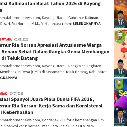
insi Kalimantan Barat Tahun 2026 di Kayong
a
ahmataborneonews.com, Kayong Utara – Gubernur Kalimantan
 Drs. H. Ria Norsan, M.M., M.H., secara resmi
SELENGKAPNYA
G UTARA
alvinrpk75
02/08/2026
rnur Ria Norsan Apresiasi Antusiasme Warga
rifangga
a Senam Sehat Dalam Rangka Gema Membangun
 di Teluk Batang
ahmataborneonews.com, Kayong Utara – Rangkaian kegiatan
Membangun Desa (GMD) di Kecamatan Teluk Batang, Kabupaten
NGKAPNYA
ANAK
alvinrpk75
20/07/2026
siasi Spanyol Juara Piala Dunia FIFA 2026,
rifangga
rnur Ria Norsan: Kerja Sama dan Konsistensi
i Keberhasilan
ahmataborneonews.com, Pontianak – Euforia kemenangan Tim
al Spanyol yang berhasil menjuarai Piala Dunia FIFA 2026