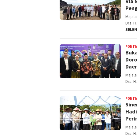
Ria 
Peng
Majal
Drs. H
SELE
PONTI
Buka
Doro
Daer
Majal
Drs. H
PONTI
Sine
Hadi
Peri
Majal
Drs. H