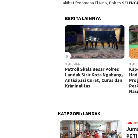
akibat fenomena El Nino, Polres
SELENG
BERITA LAINNYA
«
03/08/2026
03/08/2026
06/08/
Satsamapta Polres Landak
Patroli Skala Besar Polres
Kap
Amankan Pendistribusian
Landak Sisir Kota Ngabang,
Had
BBM di SPBU Km 3 Ngabang,
Antisipasi Curat, Curas dan
Prog
Arus Lalu Lintas Tetap
Kriminalitas
Per
Lancar
Nasi
KATEGORI:
LANDAK
LANDA
Juma
PETI