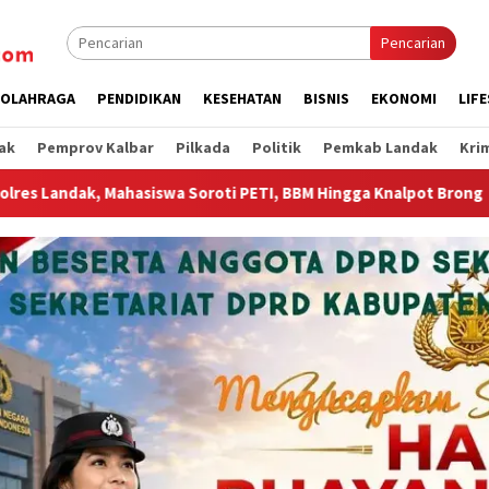
Pencarian
OLAHRAGA
PENDIDIKAN
KESEHATAN
BISNIS
EKONOMI
LIF
ak
Pemprov Kalbar
Pilkada
Politik
Pemkab Landak
Kri
I, BBM Hingga Knalpot Brong
Wagub Krisantus Sambut Kem