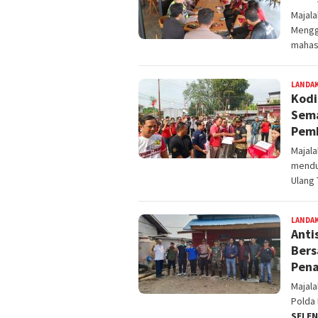
Majal
Mengg
mahas
LANDA
Kodi
Sema
Pem
Majal
mendu
Ulang
LANDA
Anti
Bers
Pena
Majal
Polda 
SELE