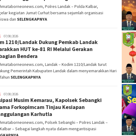
ahmataborneonews.com, Polres Landak – Polda Kalbar,
elar kegiatan Jumat Curhat bersama sejumlah organisasi
iswa dan
SELENGKAPNYA
K
alvinrpk75
07/08/2026
m 1210/Landak Dukung Pemkab Landak
rifangga
rakkan HUT ke-81 RI Melalui Gerakan
bagian Bendera
ahmataborneonews.com, Landak – Kodim 1210/Landak turut
kung Pemerintah Kabupaten Landak dalam menyemarakkan Hari
 Tahun
SELENGKAPNYA
K
alvinrpk75
07/08/2026
sipasi Musim Kemarau, Kapolsek Sebangki
rifangga
ama Forkopimcam Tinjau Kesiapan
nggulangan Karhutla
ahmataborneonews.com, Polsek Sebangki – Polres Landak –
Kalbar – Sebagai langkah nyata dalam mengantisipasi
NGKAPNYA