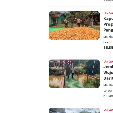
LANDA
Kapo
Prog
Pang
Majal
Freddy
SELE
LANDA
Jemb
Wuju
Dari
Majal
terpan
Keca
LANDA