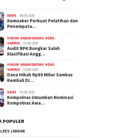
NEWS
06/08/2026
Kemnaker Perkuat Pelatihan dan
Penempata…
HUKUM
,
KABAR DAERAH
,
NEWS
,
SAMBAS
03/08/2026
Audit BPK Bongkar Salah
Klasifikasi Angg…
HUKUM
,
KABAR DAERAH
,
NEWS
,
SAMBAS
03/08/2026
Dana Hibah Rp80 Miliar Sambas
Kembali Di…
NEWS
01/08/2026
Kompolnas Umumkan Nominasi
Kompolnas Awa…
K POPULER
LRES LANDAK