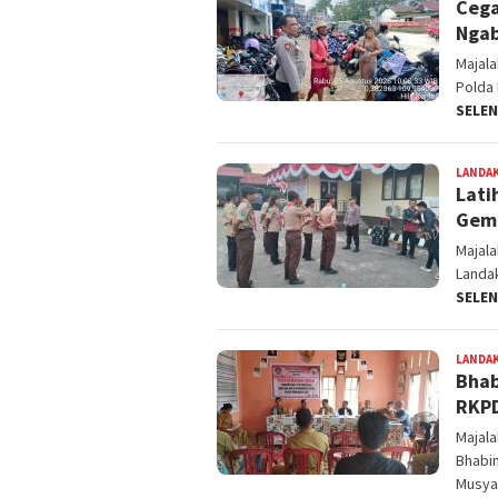
Cega
Ngab
Majal
Polda 
SELE
LANDA
Lati
Gemb
Majal
Landak
SELE
LANDA
Bhab
RKPD
Majal
Bhabi
Musy