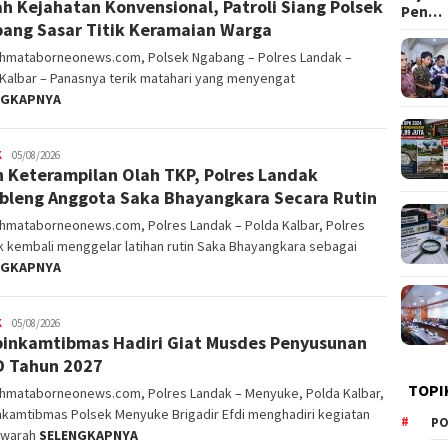
h Kejahatan Konvensional, Patroli Siang Polsek
rifangga
Pen…
ang Sasar Titik Keramaian Warga
ahmataborneonews.com, Polsek Ngabang – Polres Landak –
Kalbar – Panasnya terik matahari yang menyengat
NGKAPNYA
K
alvinrpk75
05/08/2026
h Keterampilan Olah TKP, Polres Landak
rifangga
leng Anggota Saka Bhayangkara Secara Rutin
ahmataborneonews.com, Polres Landak – Polda Kalbar, Polres
 kembali menggelar latihan rutin Saka Bhayangkara sebagai
NGKAPNYA
K
alvinrpk75
05/08/2026
inkamtibmas Hadiri Giat Musdes Penyusunan
rifangga
 Tahun 2027
TOPI
ahmataborneonews.com, Polres Landak – Menyuke, Polda Kalbar,
nkamtibmas Polsek Menyuke Brigadir Efdi menghadiri kegiatan
PO
awarah
SELENGKAPNYA