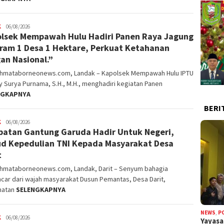
K
alvinrpk75
06/08/2026
lsek Mempawah Hulu Hadiri Panen Raya Jagung
rifangga
ram 1 Desa 1 Hektare, Perkuat Ketahanan
an Nasional.”
ahmataborneonews.com, Landak – Kapolsek Mempawah Hulu IPTU
 Surya Purnama, S.H., M.H., menghadiri kegiatan Panen
NGKAPNYA
BERI
K
alvinrpk75
06/08/2026
atan Gantung Garuda Hadir Untuk Negeri,
rifangga
d Kepedulian TNI Kepada Masyarakat Desa
t
ahmataborneonews.com, Landak, Darit – Senyum bahagia
car dari wajah masyarakat Dusun Pemantas, Desa Darit,
matan
SELENGKAPNYA
NEWS
,
P
K
alvinrpk75
06/08/2026
Yayas