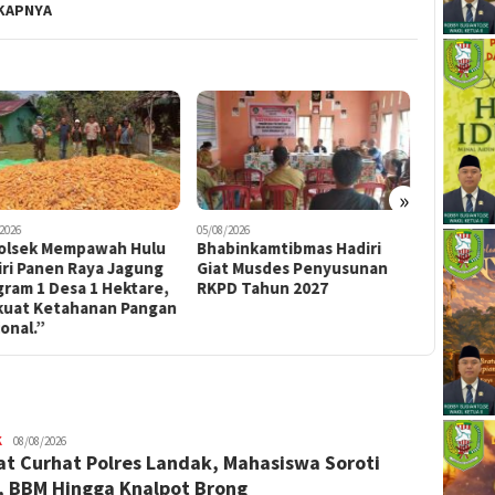
KAPNYA
»
2026
05/08/2026
04/08/2026
olsek Mempawah Hulu
Bhabinkamtibmas Hadiri
Pemerint
iri Panen Raya Jagung
Giat Musdes Penyusunan
BEST Per
ram 1 Desa 1 Hektare,
RKPD Tahun 2027
Dalam Sos
kuat Ketahanan Pangan
Bauksit 
onal.”
K
alvinrpk75
08/08/2026
t Curhat Polres Landak, Mahasiswa Soroti
rifangga
, BBM Hingga Knalpot Brong