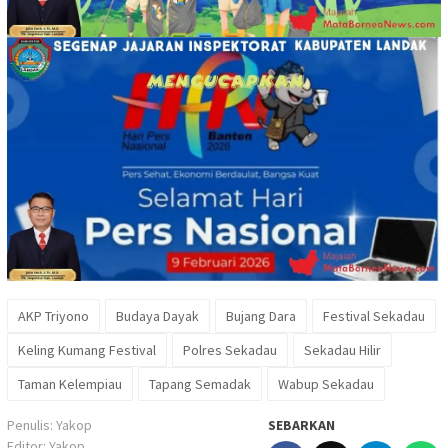
AKP Triyono
Budaya Dayak
Bujang Dara
Festival Sekadau
Keling Kumang Festival
Polres Sekadau
Sekadau Hilir
Taman Kelempiau
Tapang Semadak
Wabup Sekadau
Penulis: Yakop
SEBARKAN
Editor: Yakop