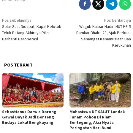
Navigasi
Pos sebelumnya
Pos berikutnya
Solar Sulit Didapat, Kapal Kelotok
Wagub Kalbar Hadiri HUT KE-5
pos
Teluk Batang Akhirnya Pilih
Damkar Bhakti 28, Ajak Perkuat
Berhenti Beroperasi
Semangat Kemanusiaan Dan
Kerukunan
POS TERKAIT
Sebastianus Darwis Dorong
Mahasiswa UT SALUT Landak
Gawai Dayak Jadi Benteng
Tanam Pohon Di Riam
Budaya Lokal Bengkayang
Sentegung, Aksi Nyata
Peringatan Hari Bumi