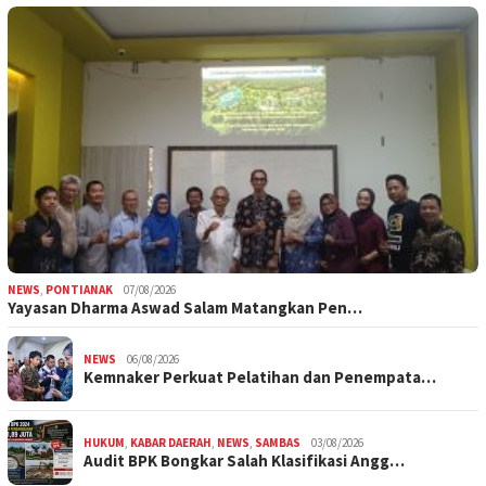
NEWS
,
PONTIANAK
07/08/2026
Yayasan Dharma Aswad Salam Matangkan Pen…
NEWS
06/08/2026
Kemnaker Perkuat Pelatihan dan Penempata…
HUKUM
,
KABAR DAERAH
,
NEWS
,
SAMBAS
03/08/2026
Audit BPK Bongkar Salah Klasifikasi Angg…