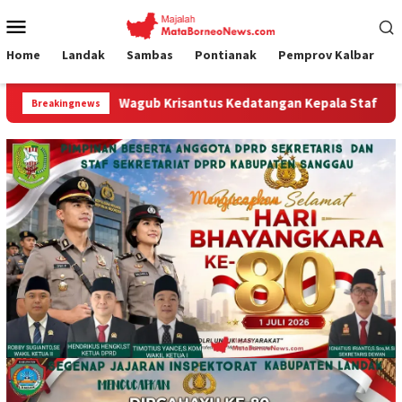
Loncat
Menu
ke
Mobile
konten
Home
Landak
Sambas
Pontianak
Pemprov Kalbar
isantus Kedatangan Kepala Staf Kepresidenan, Tegaskan Komitme
Breakingnews