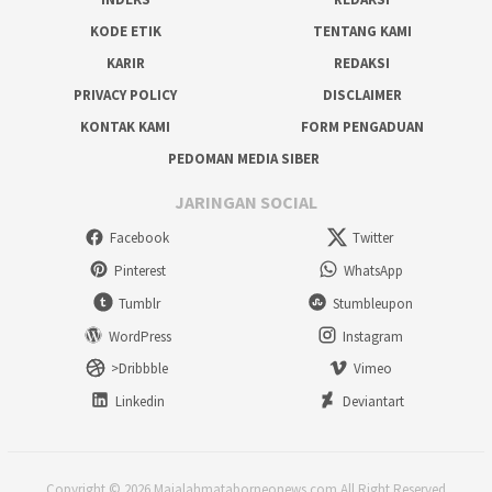
KODE ETIK
TENTANG KAMI
KARIR
REDAKSI
PRIVACY POLICY
DISCLAIMER
KONTAK KAMI
FORM PENGADUAN
PEDOMAN MEDIA SIBER
JARINGAN SOCIAL
Facebook
Twitter
Pinterest
WhatsApp
Tumblr
Stumbleupon
WordPress
Instagram
>Dribbble
Vimeo
Linkedin
Deviantart
Copyright © 2026 Majalahmataborneonews.com All Right Reserved