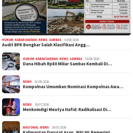
HUKUM
,
KABAR DAERAH
,
NEWS
,
SAMBAS
03/08/2026
Audit BPK Bongkar Salah Klasifikasi Angg…
HUKUM
,
KABAR DAERAH
,
NEWS
,
SAMBAS
03/08/2026
Dana Hibah Rp80 Miliar Sambas Kembali Di…
NEWS
01/08/2026
Kompolnas Umumkan Nominasi Kompolnas Awa…
NEWS
30/07/2026
Menkomdigi Meutya Hafid: Radikalisasi Di…
NASIONAL
,
NEWS
29/07/2026
Kalimantan Darurat Asap, WALHI: Pemerint…