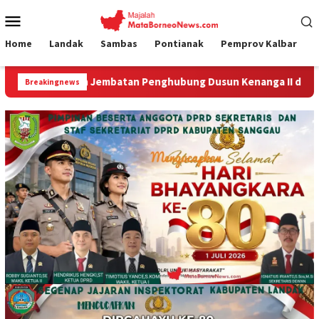
Loncat
Menu
ke
Mobile
konten
Home
Landak
Sambas
Pontianak
Pemprov Kalbar
tan Penghubung Dusun Kenanga II dan Melati Segera Dibangun
Breakingnews