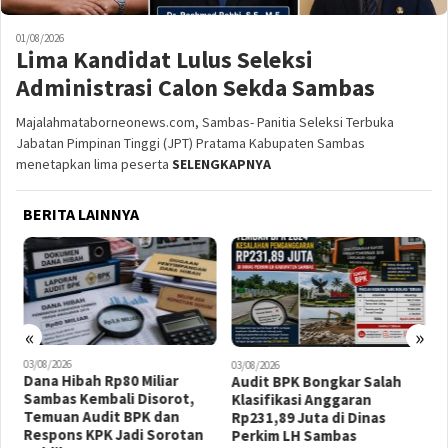
01/08/2026
Lima Kandidat Lulus Seleksi
Administrasi Calon Sekda Sambas
Majalahmataborneonews.com, Sambas- Panitia Seleksi Terbuka
Jabatan Pimpinan Tinggi (JPT) Pratama Kabupaten Sambas
menetapkan lima peserta
SELENGKAPNYA
BERITA LAINNYA
«
»
03/08/2026
0
03/08/2026
Dana Hibah Rp80 Miliar
K
Audit BPK Bongkar Salah
Sambas Kembali Disorot,
D
Klasifikasi Anggaran
Temuan Audit BPK dan
K
Rp231,89 Juta di Dinas
Respons KPK Jadi Sorotan
Perkim LH Sambas