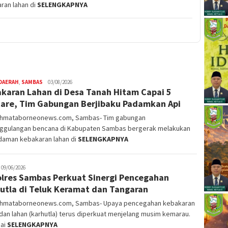
an lahan di
SELENGKAPNYA
DAERAH
,
SAMBAS
Nopriyanto
03/08/2026
karan Lahan di Desa Tanah Hitam Capai 5
are, Tim Gabungan Berjibaku Padamkan Api
ahmataborneonews.com, Sambas- Tim gabungan
ggulangan bencana di Kabupaten Sambas bergerak melakukan
aman kebakaran lahan di
SELENGKAPNYA
opriyanto
09/06/2026
lres Sambas Perkuat Sinergi Pencegahan
utla di Teluk Keramat dan Tangaran
ahmataborneonews.com, Sambas- Upaya pencegahan kebakaran
dan lahan (karhutla) terus diperkuat menjelang musim kemarau.
ai
SELENGKAPNYA