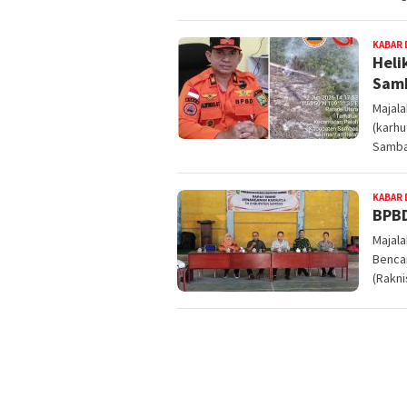
KABAR 
Heli
Samb
Majal
(karhu
Samb
KABAR 
BPBD
Majal
Benca
(Rakn