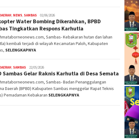
DAERAH
,
NEWS
,
SAMBAS
Nopriyanto
02/06/2026
kopter Water Bombing Dikerahkan, BPBD
as Tingkatkan Respons Karhutla
ahmataborneonews.com, Sambas- Kebakaran hutan dan lahan
tla) kembali terjadi di wilayah Kecamatan Paloh, Kabupaten
as,
SELENGKAPNYA
DAERAH
,
SAMBAS
Nopriyanto
22/05/2026
 Sambas Gelar Raknis Karhutla di Desa Semata
ahmataborneonews.com, Sambas- Badan Penanggulangan
na Daerah (BPBD) Kabupaten Sambas menggelar Rapat Teknis
is) Pemadaman Kebakaran
SELENGKAPNYA