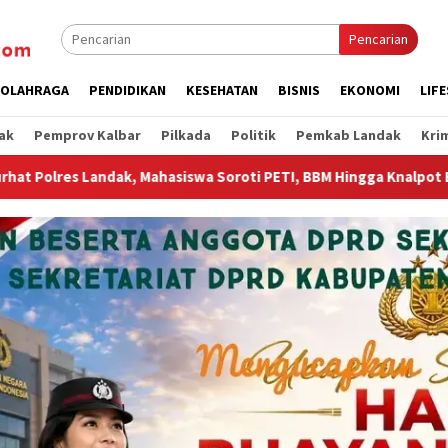
Pencarian
OLAHRAGA
PENDIDIKAN
KESEHATAN
BISNIS
EKONOMI
LIF
ak
Pemprov Kalbar
Pilkada
Politik
Pemkab Landak
Kri
a Soroti PETI, BBM Hingga Knalpot Brong
Wagub Krisantu