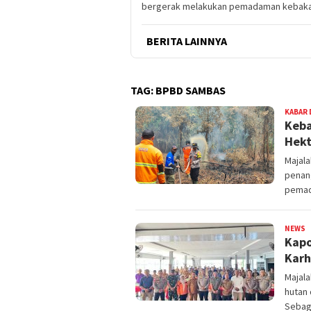
bergerak melakukan pemadaman kebakar
BERITA LAINNYA
TAG:
BPBD SAMBAS
KABAR 
Keba
Hekt
Majal
penan
pemad
NEWS
N
Kapo
Karh
Majal
hutan 
Sebag