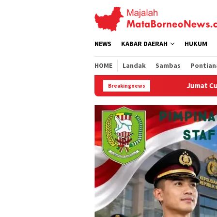
Loncat
ke
konten
NEWS
KABAR DAERAH
HUKUM
HOME
Landak
Sambas
Pontian
Jumat Curhat Polres Landak, Mahasisw
Breakingnews