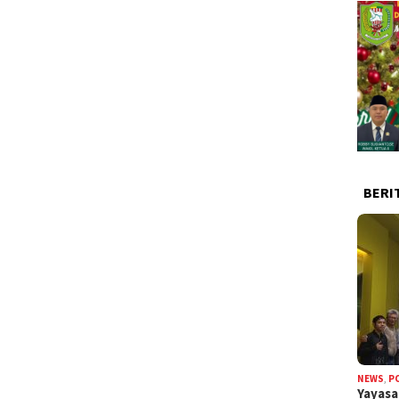
BERI
NEWS
,
P
Yayas