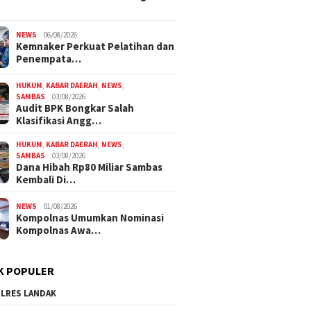
NEWS
06/08/2026
Kemnaker Perkuat Pelatihan dan
Penempata…
HUKUM
,
KABAR DAERAH
,
NEWS
,
SAMBAS
03/08/2026
Audit BPK Bongkar Salah
Klasifikasi Angg…
HUKUM
,
KABAR DAERAH
,
NEWS
,
SAMBAS
03/08/2026
Dana Hibah Rp80 Miliar Sambas
Kembali Di…
NEWS
01/08/2026
Kompolnas Umumkan Nominasi
Kompolnas Awa…
K POPULER
LRES LANDAK