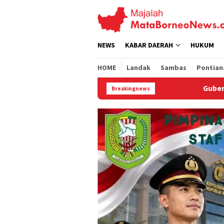
Loncat
ke
konten
NEWS
KABAR DAERAH
HUKUM
HOME
Landak
Sambas
Pontian
Gubernur Ria Norsan Bekali 27 CPNS Lulus
Breakingnews