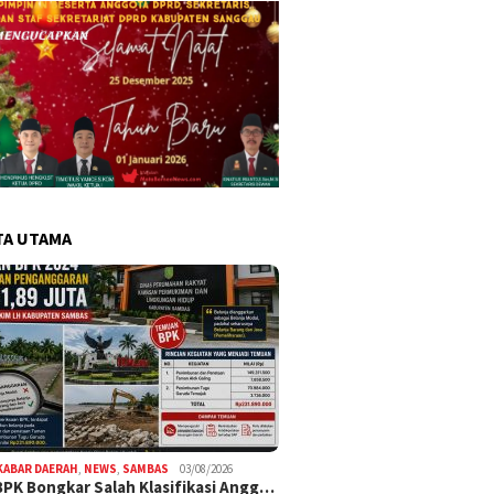
TA UTAMA
KABAR DAERAH
,
NEWS
,
SAMBAS
03/08/2026
BPK Bongkar Salah Klasifikasi Angg…