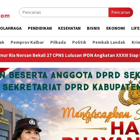
Pencarian
OLAHRAGA
PENDIDIKAN
KESEHATAN
BISNIS
EKONOMI
LIF
ak
Pemprov Kalbar
Pilkada
Politik
Pemkab Landak
Kri
an IPDN Angkatan XXXIII Siap Mengabdi di Kalimanatan Barat