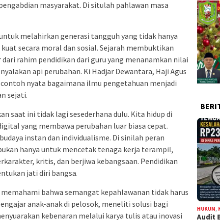
 pengabdian masyarakat. Di situlah pahlawan masa
 untuk melahirkan generasi tangguh yang tidak hanya
ga kuat secara moral dan sosial. Sejarah membuktikan
dari rahim pendidikan dari guru yang menanamkan nilai
yalakan api perubahan. Ki Hadjar Dewantara, Haji Agus
 contoh nyata bagaimana ilmu pengetahuan menjadi
 sejati.
BERI
 saat ini tidak lagi sesederhana dulu. Kita hidup di
 digital yang membawa perubahan luar biasa cepat.
daya instan dan individualisme. Di sinilah peran
bukan hanya untuk mencetak tenaga kerja terampil,
arakter, kritis, dan berjiwa kebangsaan. Pendidikan
tukan jati diri bangsa.
lu memahami bahwa semangat kepahlawanan tidak harus
ngajar anak-anak di pelosok, meneliti solusi bagi
HUKUM
,
nyuarakan kebenaran melalui karya tulis atau inovasi
Audit 