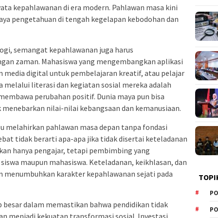
ata kepahlawanan di era modern. Pahlawan masa kini
aya pengetahuan di tengah kegelapan kebodohan dan
ogi, semangat kepahlawanan juga harus
angan zaman. Mahasiswa yang mengembangkan aplikasi
media digital untuk pembelajaran kreatif, atau pelajar
elalui literasi dan kegiatan sosial mereka adalah
 membawa perubahan positif. Dunia maya pun bisa
k menebarkan nilai-nilai kebangsaan dan kemanusiaan.
u melahirkan pahlawan masa depan tanpa fondasi
at tidak berarti apa-apa jika tidak disertai keteladanan
bukan hanya pengajar, tetapi pembimbing yang
 siswa maupun mahasiswa. Keteladanan, keikhlasan, dan
akan menumbuhkan karakter kepahlawanan sejati pada
TOPI
PO
b besar dalam memastikan bahwa pendidikan tidak
PO
an menjadi kekuatan transformasi sosial. Investasi