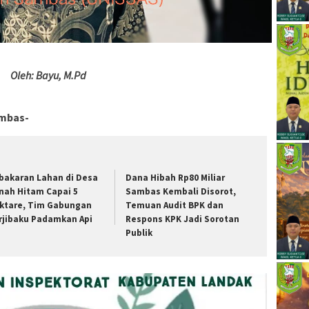
Oleh: Bayu, M.Pd
mbas-
bakaran Lahan di Desa
Dana Hibah Rp80 Miliar
nah Hitam Capai 5
Sambas Kembali Disorot,
ktare, Tim Gabungan
Temuan Audit BPK dan
rjibaku Padamkan Api
Respons KPK Jadi Sorotan
Publik