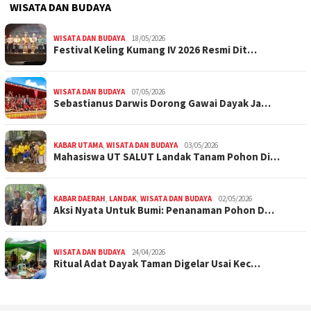
WISATA DAN BUDAYA
WISATA DAN BUDAYA
18/05/2026
Festival Keling Kumang IV 2026 Resmi Dit…
WISATA DAN BUDAYA
07/05/2026
Sebastianus Darwis Dorong Gawai Dayak Ja…
KABAR UTAMA
,
WISATA DAN BUDAYA
03/05/2026
Mahasiswa UT SALUT Landak Tanam Pohon Di…
KABAR DAERAH
,
LANDAK
,
WISATA DAN BUDAYA
02/05/2026
Aksi Nyata Untuk Bumi: Penanaman Pohon D…
WISATA DAN BUDAYA
24/04/2026
Ritual Adat Dayak Taman Digelar Usai Kec…