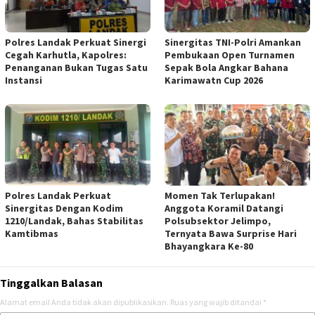
Polres Landak Perkuat Sinergi
Sinergitas TNI-Polri Amankan
Cegah Karhutla, Kapolres:
Pembukaan Open Turnamen
Penanganan Bukan Tugas Satu
Sepak Bola Angkar Bahana
Instansi
Karimawatn Cup 2026
Polres Landak Perkuat
Momen Tak Terlupakan!
Sinergitas Dengan Kodim
Anggota Koramil Datangi
1210/Landak, Bahas Stabilitas
Polsubsektor Jelimpo,
Kamtibmas
Ternyata Bawa Surprise Hari
Bhayangkara Ke-80
Tinggalkan Balasan
Alamat email Anda tidak akan dipublikasikan.
Ruas yang wajib ditandai
*