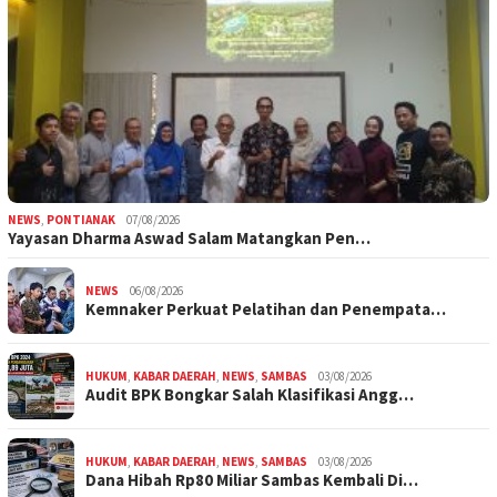
NEWS
,
PONTIANAK
07/08/2026
Yayasan Dharma Aswad Salam Matangkan Pen…
NEWS
06/08/2026
Kemnaker Perkuat Pelatihan dan Penempata…
HUKUM
,
KABAR DAERAH
,
NEWS
,
SAMBAS
03/08/2026
Audit BPK Bongkar Salah Klasifikasi Angg…
HUKUM
,
KABAR DAERAH
,
NEWS
,
SAMBAS
03/08/2026
Dana Hibah Rp80 Miliar Sambas Kembali Di…