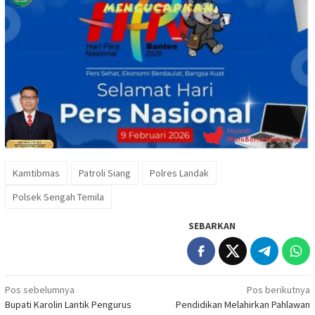
Kamtibmas
Patroli Siang
Polres Landak
Polsek Sengah Temila
SEBARKAN
Navigasi
Pos sebelumnya
Pos berikutnya
Bupati Karolin Lantik Pengurus
Pendidikan Melahirkan Pahlawan
pos