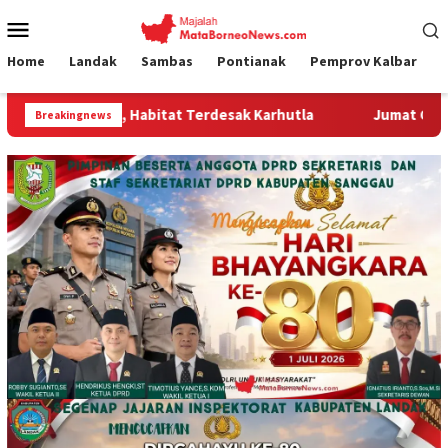
Loncat
Menu
ke
Mobile
konten
Home
Landak
Sambas
Pontianak
Pemprov Kalbar
Terdesak Karhutla
Jumat Curhat Polres Landak, Mahasisw
Breakingnews