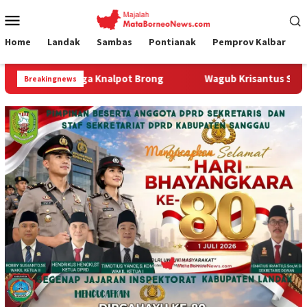
Loncat
Menu
ke
Mobile
konten
Home
Landak
Sambas
Pontianak
Pemprov Kalbar
 Brong
Wagub Krisantus Sambut Kembali Berjalannya Eksp
Breakingnews