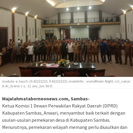
module: a; touch: (0.42222223, 0.42222223); modeInfo: ; sceneMode: Night; cct_value:
0; AI_Scene: (-1, -1); aec_lux: 50.0;
Majalahmataborneonews.com, Sambas-
Ketua Komisi 1 Dewan Perwakilan Rakyat Daerah (DPRD)
Kabupaten Sambas, Anwari, menyambut baik terkait dengan
usulan-usulan pemekaran desa di Kabupaten Sambas.
Menurutnya, pemekaran wilayah memang perlu diusulkan dan