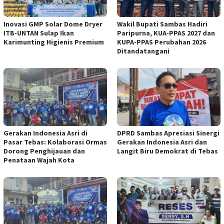
Inovasi GMP Solar Dome Dryer
Wakil Bupati Sambas Hadiri
ITB-UNTAN Sulap Ikan
Paripurna, KUA-PPAS 2027 dan
Karimunting Higienis Premium
KUPA-PPAS Perubahan 2026
Ditandatangani
Gerakan Indonesia Asri di
DPRD Sambas Apresiasi Sinergi
Pasar Tebas: Kolaborasi Ormas
Gerakan Indonesia Asri dan
Dorong Penghijauan dan
Langit Biru Demokrat di Tebas
Penataan Wajah Kota