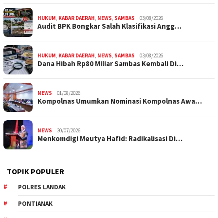
HUKUM
,
KABAR DAERAH
,
NEWS
,
SAMBAS
03/08/2026
Audit BPK Bongkar Salah Klasifikasi Angg…
HUKUM
,
KABAR DAERAH
,
NEWS
,
SAMBAS
03/08/2026
Dana Hibah Rp80 Miliar Sambas Kembali Di…
NEWS
01/08/2026
Kompolnas Umumkan Nominasi Kompolnas Awa…
NEWS
30/07/2026
Menkomdigi Meutya Hafid: Radikalisasi Di…
TOPIK POPULER
POLRES LANDAK
PONTIANAK