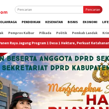
Pencarian
OLAHRAGA
PENDIDIKAN
KESEHATAN
BISNIS
EKONOMI
LIF
ak
Pemprov Kalbar
Pilkada
Politik
Pemkab Landak
Kri
tare, Perkuat Ketahanan Pangan Nasional.”
Jembatan Gan