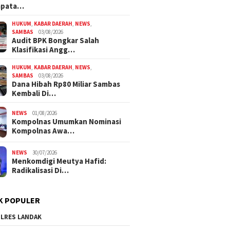
mpata…
HUKUM
,
KABAR DAERAH
,
NEWS
,
SAMBAS
03/08/2026
Audit BPK Bongkar Salah
Klasifikasi Angg…
HUKUM
,
KABAR DAERAH
,
NEWS
,
SAMBAS
03/08/2026
Dana Hibah Rp80 Miliar Sambas
Kembali Di…
NEWS
01/08/2026
Kompolnas Umumkan Nominasi
Kompolnas Awa…
NEWS
30/07/2026
Menkomdigi Meutya Hafid:
Radikalisasi Di…
K POPULER
LRES LANDAK