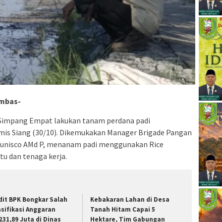
mbas-
 Simpang Empat lakukan tanam perdana padi
mis Siang (30/10). Dikemukakan Manager Brigade Pangan
Junisco AMd P, menanam padi menggunakan Rice
u dan tenaga kerja.
dit BPK Bongkar Salah
Kebakaran Lahan di Desa
asifikasi Anggaran
Tanah Hitam Capai 5
231,89 Juta di Dinas
Hektare, Tim Gabungan