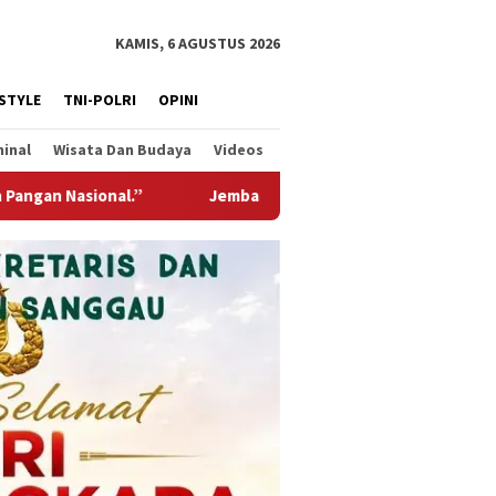
KAMIS, 6 AGUSTUS 2026
ESTYLE
TNI-POLRI
OPINI
minal
Wisata Dan Budaya
Videos
tung Garuda Hadir Untuk Negeri, Wujud Kepedulian TNI Kepada 