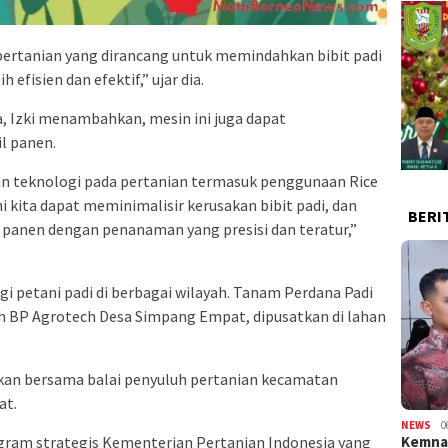
 pertanian yang dirancang untuk memindahkan bibit padi
efisien dan efektif,” ujar dia.
 Izki menambahkan, mesin ini juga dapat
l panen.
 teknologi pada pertanian termasuk penggunaan Rice
i kita dapat meminimalisir kerusakan bibit padi, dan
BERI
l panen dengan penanaman yang presisi dan teratur,”
agi petani padi di berbagai wilayah. Tanam Perdana Padi
 BP Agrotech Desa Simpang Empat, dipusatkan di lahan
kan bersama balai penyuluh pertanian kecamatan
at.
NEWS
0
ogram strategis Kementerian Pertanian Indonesia yang
Kemnak