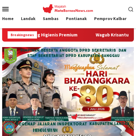
Loncat
Menu
ke
Mobile
konten
Home
Landak
Sambas
Pontianak
Pemprov Kalbar
ng Higienis Premium
Wagub Krisantus Kedatangan Kepala 
Breakingnews