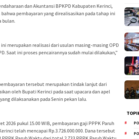
bendaharaan dan Akuntansi BPKPD Kabupaten Kerinci,
bahwa pembayaran yang direalisasikan pada tahap ini
 bulan.
ini merupakan realisasi dari usulan masing-masing OPD
. Saat ini proses pencairannya sudah mulai dilakukan,”
 pembayaran tersebut merupakan tindak lanjut dari
kan oleh Bupati Kerinci pada saat upacara dan apel
yang dilaksanakan pada Senin pekan lalu.
TOPI
aret 2026 pukul 15.00 WIB, pembayaran gaji PPPK Paruh
PO
rinci telah mencapai Rp.3.726.000.000. Dana tersebut
PO
93 PPPK Paruh Waktu dari total 2.733 PPPK Paruh Waktu