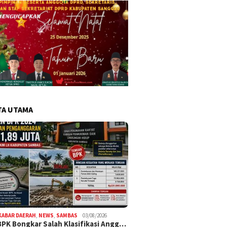
TA UTAMA
KABAR DAERAH
,
NEWS
,
SAMBAS
03/08/2026
BPK Bongkar Salah Klasifikasi Angg…