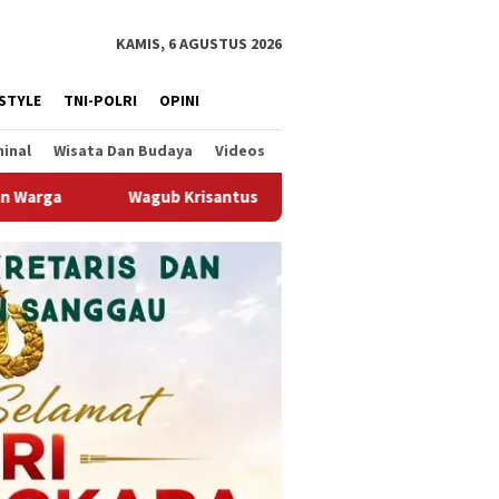
KAMIS, 6 AGUSTUS 2026
ESTYLE
TNI-POLRI
OPINI
minal
Wisata Dan Budaya
Videos
an Pengerukan Alur Sungai Kapuas Mendesak Demi Menjaga Stabi