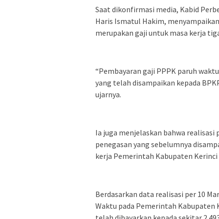
Saat dikonfirmasi media, Kabid Per
Haris Ismatul Hakim, menyampaikan 
merupakan gaji untuk masa kerja tiga
“Pembayaran gaji PPPK paruh waktu 
yang telah disampaikan kepada BPKPD
ujarnya.
Ia juga menjelaskan bahwa realisasi
penegasan yang sebelumnya disampai
kerja Pemerintah Kabupaten Kerinci 
Berdasarkan data realisasi per 10 M
Waktu pada Pemerintah Kabupaten Ke
telah dibayarkan kepada sekitar 2.4