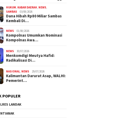
HUKUM
,
KABAR DAERAH
,
NEWS
,
SAMBAS
03/08/2026
Dana Hibah Rp80 Miliar Sambas
Kembali Di…
NEWS
01/08/2026
Kompolnas Umumkan Nominasi
Kompolnas Awa…
NEWS
30/07/2026
Menkomdigi Meutya Hafid:
Radikalisasi Di…
NASIONAL
,
NEWS
29/07/2026
Kalimantan Darurat Asap, WALHI:
Pemerint…
K POPULER
LRES LANDAK
NTIANAK