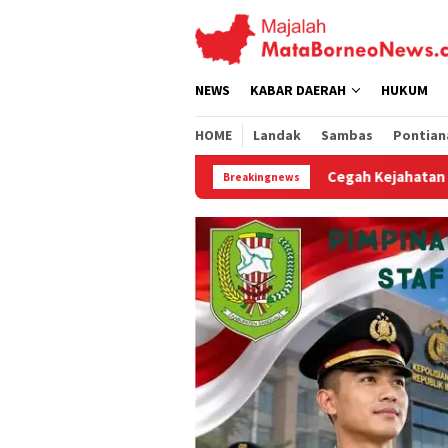
Loncat
ke
konten
NEWS
KABAR DAERAH
HUKUM
HOME
Landak
Sambas
Pontian
Cegah Kejahatan Konvensional, Patroli Siang Polsek Nga
Breakingnews