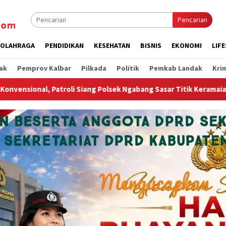
Pencarian
OLAHRAGA
PENDIDIKAN
KESEHATAN
BISNIS
EKONOMI
LIF
ak
Pemprov Kalbar
Pilkada
Politik
Pemkab Landak
Kri
bang Sasar Titik Keramaian Warga
Wagub Krisantus Tegask