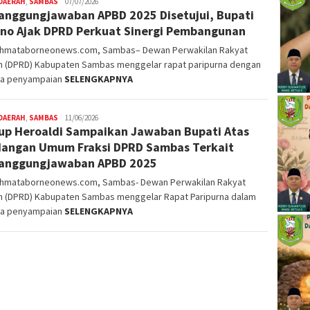
DAERAH
,
SAMBAS
Nopriyanto
07/07/2026
anggungjawaban APBD 2025 Disetujui, Bupati
no Ajak DPRD Perkuat Sinergi Pembangunan
ahmataborneonews.com, Sambas– Dewan Perwakilan Rakyat
h (DPRD) Kabupaten Sambas menggelar rapat paripurna dengan
a penyampaian
SELENGKAPNYA
DAERAH
,
SAMBAS
Nopriyanto
11/06/2026
p Heroaldi Sampaikan Jawaban Bupati Atas
angan Umum Fraksi DPRD Sambas Terkait
anggungjawaban APBD 2025
ahmataborneonews.com, Sambas- Dewan Perwakilan Rakyat
h (DPRD) Kabupaten Sambas menggelar Rapat Paripurna dalam
a penyampaian
SELENGKAPNYA