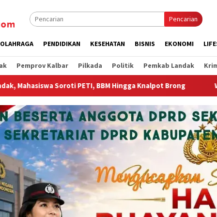
Pencarian
OLAHRAGA
PENDIDIKAN
KESEHATAN
BISNIS
EKONOMI
LIF
ak
Pemprov Kalbar
Pilkada
Politik
Pemkab Landak
Kri
BM Hingga Knalpot Brong
Wagub Krisantus Sambut Kembal