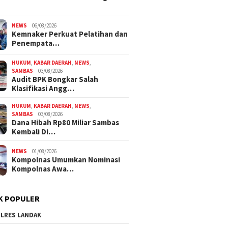
NEWS
06/08/2026
Kemnaker Perkuat Pelatihan dan
Penempata…
HUKUM
,
KABAR DAERAH
,
NEWS
,
SAMBAS
03/08/2026
Audit BPK Bongkar Salah
Klasifikasi Angg…
HUKUM
,
KABAR DAERAH
,
NEWS
,
SAMBAS
03/08/2026
Dana Hibah Rp80 Miliar Sambas
Kembali Di…
NEWS
01/08/2026
Kompolnas Umumkan Nominasi
Kompolnas Awa…
K POPULER
LRES LANDAK