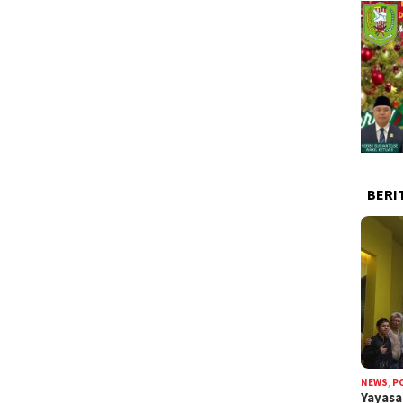
BERI
NEWS
,
P
Yayas