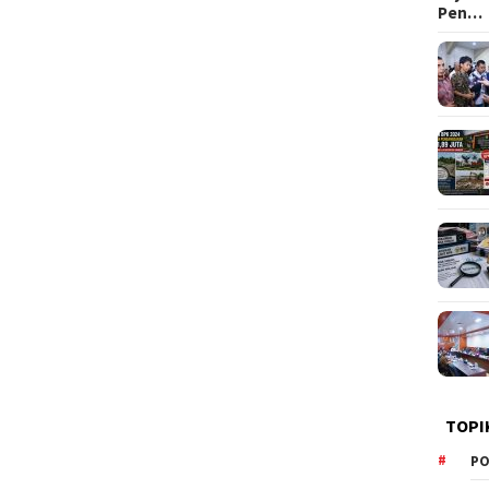
Pen…
TOPI
PO