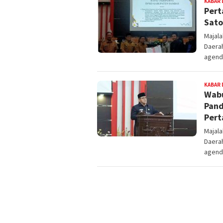
KABAR 
Pert
Sato
Majal
Daera
agend
KABAR 
Wabu
Pand
Pert
Majal
Daera
agend