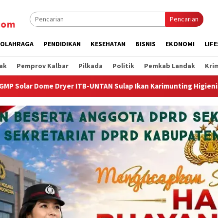
Pencarian
OLAHRAGA
PENDIDIKAN
KESEHATAN
BISNIS
EKONOMI
LIF
ak
Pemprov Kalbar
Pilkada
Politik
Pemkab Landak
Kri
AN Sulap Ikan Karimunting Higienis Premium
Wagub Krisa