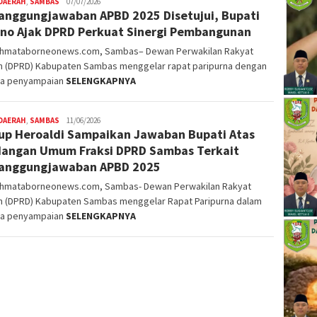
DAERAH
,
SAMBAS
Nopriyanto
07/07/2026
anggungjawaban APBD 2025 Disetujui, Bupati
no Ajak DPRD Perkuat Sinergi Pembangunan
ahmataborneonews.com, Sambas– Dewan Perwakilan Rakyat
h (DPRD) Kabupaten Sambas menggelar rapat paripurna dengan
a penyampaian
SELENGKAPNYA
DAERAH
,
SAMBAS
Nopriyanto
11/06/2026
p Heroaldi Sampaikan Jawaban Bupati Atas
angan Umum Fraksi DPRD Sambas Terkait
anggungjawaban APBD 2025
ahmataborneonews.com, Sambas- Dewan Perwakilan Rakyat
h (DPRD) Kabupaten Sambas menggelar Rapat Paripurna dalam
a penyampaian
SELENGKAPNYA