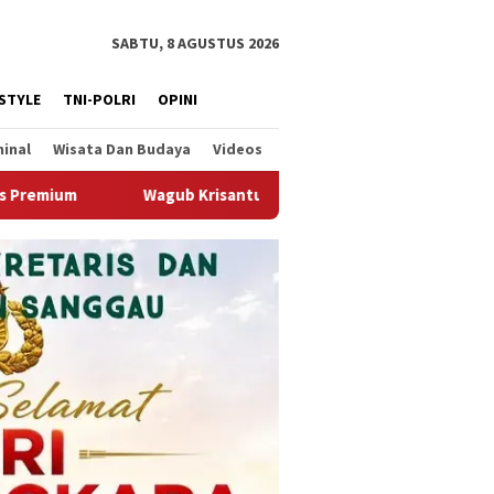
SABTU, 8 AGUSTUS 2026
ESTYLE
TNI-POLRI
OPINI
minal
Wisata Dan Budaya
Videos
ntus Kedatangan Kepala Staf Kepresidenan, Tegaskan Komitmen D