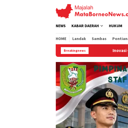
Loncat
ke
konten
NEWS
KABAR DAERAH
HUKUM
HOME
Landak
Sambas
Pontian
Inovasi GMP Solar Dome Dryer ITB-UNT
Breakingnews