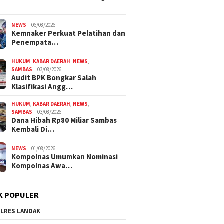
NEWS
06/08/2026
Kemnaker Perkuat Pelatihan dan
Penempata…
HUKUM
,
KABAR DAERAH
,
NEWS
,
SAMBAS
03/08/2026
Audit BPK Bongkar Salah
Klasifikasi Angg…
HUKUM
,
KABAR DAERAH
,
NEWS
,
SAMBAS
03/08/2026
Dana Hibah Rp80 Miliar Sambas
Kembali Di…
NEWS
01/08/2026
Kompolnas Umumkan Nominasi
Kompolnas Awa…
K POPULER
LRES LANDAK