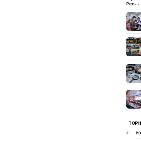
Pen…
TOPI
PO