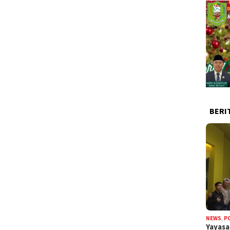
BERI
NEWS
,
P
Yayas