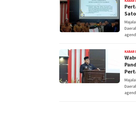
KABAR 
Pert
Sato
Majal
Daera
agend
KABAR 
Wabu
Pand
Pert
Majal
Daera
agend