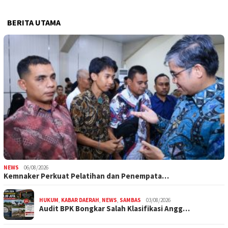
BERITA UTAMA
NEWS
06/08/2026
Kemnaker Perkuat Pelatihan dan Penempata…
HUKUM
,
KABAR DAERAH
,
NEWS
,
SAMBAS
03/08/2026
Audit BPK Bongkar Salah Klasifikasi Angg…