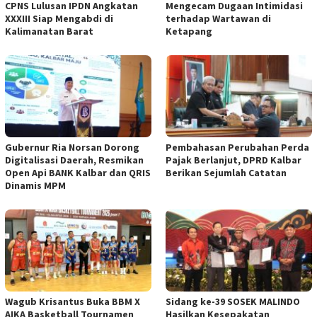
CPNS Lulusan IPDN Angkatan
Mengecam Dugaan Intimidasi
XXXIII Siap Mengabdi di
terhadap Wartawan di
Kalimanatan Barat
Ketapang
Gubernur Ria Norsan Dorong
Pembahasan Perubahan Perda
Digitalisasi Daerah, Resmikan
Pajak Berlanjut, DPRD Kalbar
Open Api BANK Kalbar dan QRIS
Berikan Sejumlah Catatan
Dinamis MPM
Wagub Krisantus Buka BBM X
Sidang ke-39 SOSEK MALINDO
AIKA Basketball Tournamen
Hasilkan Kesepakatan