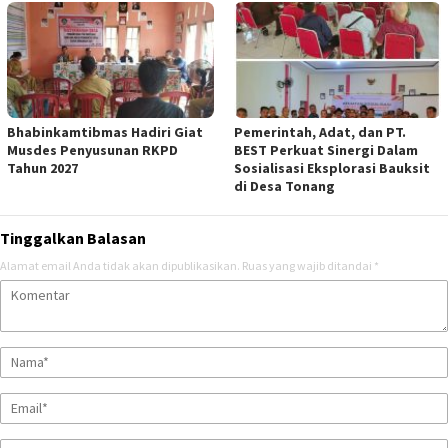
Bhabinkamtibmas Hadiri Giat
Pemerintah, Adat, dan PT.
Musdes Penyusunan RKPD
BEST Perkuat Sinergi Dalam
Tahun 2027
Sosialisasi Eksplorasi Bauksit
di Desa Tonang
Tinggalkan Balasan
Alamat email Anda tidak akan dipublikasikan.
Ruas yang wajib ditandai
*