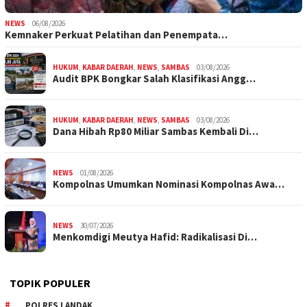
NEWS
06/08/2026
Kemnaker Perkuat Pelatihan dan Penempata…
HUKUM
,
KABAR DAERAH
,
NEWS
,
SAMBAS
03/08/2026
Audit BPK Bongkar Salah Klasifikasi Angg…
HUKUM
,
KABAR DAERAH
,
NEWS
,
SAMBAS
03/08/2026
Dana Hibah Rp80 Miliar Sambas Kembali Di…
NEWS
01/08/2026
Kompolnas Umumkan Nominasi Kompolnas Awa…
NEWS
30/07/2026
Menkomdigi Meutya Hafid: Radikalisasi Di…
TOPIK POPULER
POLRES LANDAK