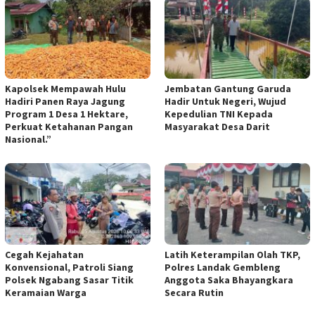
Kapolsek Mempawah Hulu
Jembatan Gantung Garuda
Hadiri Panen Raya Jagung
Hadir Untuk Negeri, Wujud
Program 1 Desa 1 Hektare,
Kepedulian TNI Kepada
Perkuat Ketahanan Pangan
Masyarakat Desa Darit
Nasional.”
Cegah Kejahatan
Latih Keterampilan Olah TKP,
Konvensional, Patroli Siang
Polres Landak Gembleng
Polsek Ngabang Sasar Titik
Anggota Saka Bhayangkara
Keramaian Warga
Secara Rutin