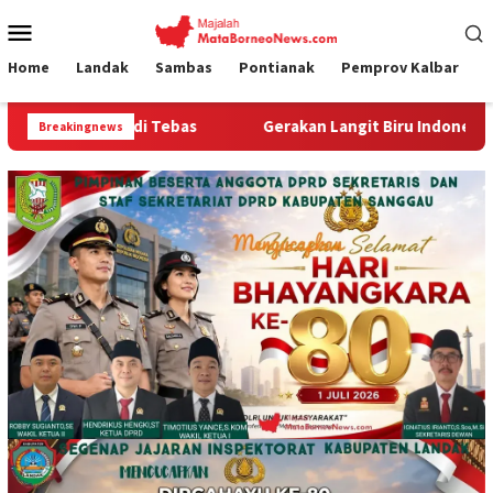
Loncat
Menu
ke
Mobile
konten
Home
Landak
Sambas
Pontianak
Pemprov Kalbar
Gerakan Langit Biru Indonesia Asri: Sinergi Forkopimcam,
Breakingnews