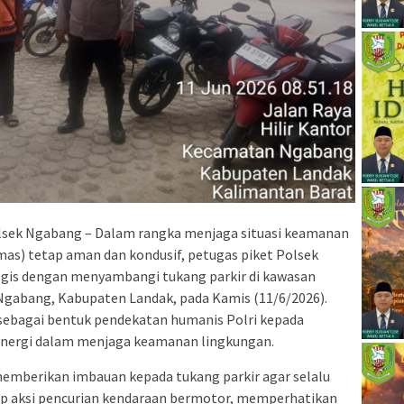
sek Ngabang – Dalam rangka menjaga situasi keamanan
as) tetap aman dan kondusif, petugas piket Polsek
ogis dengan menyambangi tukang parkir di kawasan
 Ngabang, Kabupaten Landak, pada Kamis (11/6/2026).
 sebagai bentuk pendekatan humanis Polri kepada
inergi dalam menjaga keamanan lingkungan.
memberikan imbauan kepada tukang parkir agar selalu
 aksi pencurian kendaraan bermotor, memperhatikan