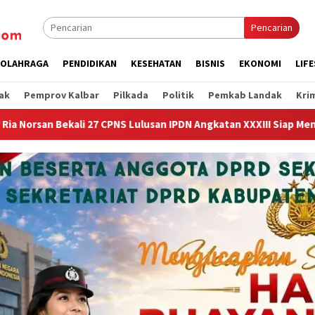
Pencarian
OLAHRAGA
PENDIDIKAN
KESEHATAN
BISNIS
EKONOMI
LIF
ak
Pemprov Kalbar
Pilkada
Politik
Pemkab Landak
Kri
N Angkatan XXXIII Siap Mengabdi di Kalimanatan Barat
PW