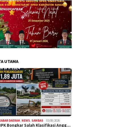
TA UTAMA
KABAR DAERAH
,
NEWS
,
SAMBAS
03/08/2026
BPK Bongkar Salah Klasifikasi Angg…