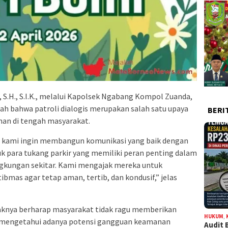
 S.H., S.I.K., melalui Kapolsek Ngabang Kompol Zuanda,
pisah bahwa patroli dialogis merupakan salah satu upaya
BERI
man di tengah masyarakat.
ini, kami ingin membangun komunikasi yang baik dengan
k para tukang parkir yang memiliki peran penting dalam
kungan sekitar. Kami mengajak mereka untuk
mas agar tetap aman, tertib, dan kondusif,” jelas
knya berharap masyarakat tidak ragu memberikan
HUKUM
,
la mengetahui adanya potensi gangguan keamanan
Audit 