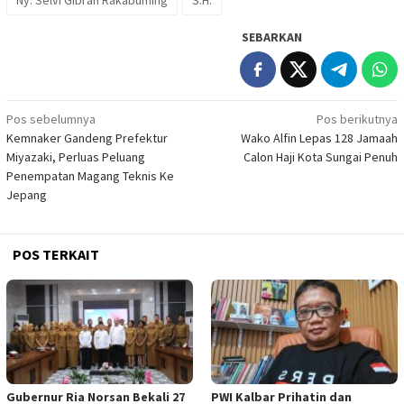
SEBARKAN
Navigasi
Pos sebelumnya
Pos berikutnya
Kemnaker Gandeng Prefektur
Wako Alfin Lepas 128 Jamaah
pos
Miyazaki, Perluas Peluang
Calon Haji Kota Sungai Penuh
Penempatan Magang Teknis Ke
Jepang
POS TERKAIT
Gubernur Ria Norsan Bekali 27
PWI Kalbar Prihatin dan