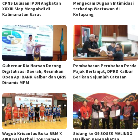
CPNS Lulusan IPDN Angkatan
Mengecam Dugaan Intimidasi
XXXIII Siap Mengabdi di
terhadap Wartawan di
Kalimanatan Barat
Ketapang
Gubernur Ria Norsan Dorong
Pembahasan Perubahan Perda
Digitalisasi Daerah, Resmikan
Pajak Berlanjut, DPRD Kalbar
Open Api BANK Kalbar dan QRIS
Berikan Sejumlah Catatan
Dinamis MPM
Wagub Krisantus Buka BBM X
Sidang ke-39 SOSEK MALINDO
AIKA Basketball Tournamen
Hasilkan Kesepakatan