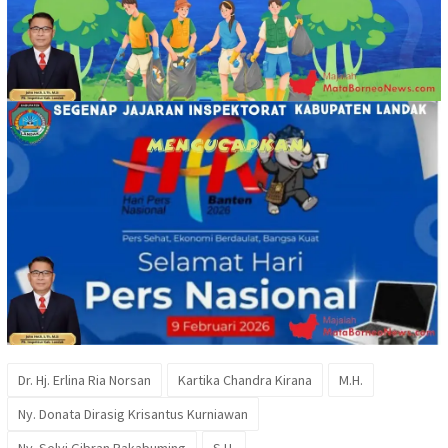
Dr. Hj. Erlina Ria Norsan
Kartika Chandra Kirana
M.H.
Ny. Donata Dirasig Krisantus Kurniawan
Ny. Selvi Gibran Rakabuming
S.H.