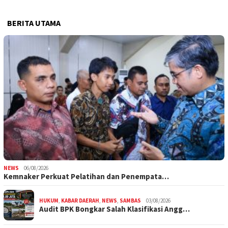
BERITA UTAMA
NEWS
06/08/2026
Kemnaker Perkuat Pelatihan dan Penempata…
HUKUM
,
KABAR DAERAH
,
NEWS
,
SAMBAS
03/08/2026
Audit BPK Bongkar Salah Klasifikasi Angg…