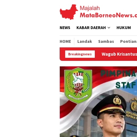
Loncat
ke
konten
NEWS
KABAR DAERAH
HUKUM
HOME
Landak
Sambas
Pontian
Wagub Krisantus Tegaskan Kesiapsiagaan Total Hadapi K
Breakingnews