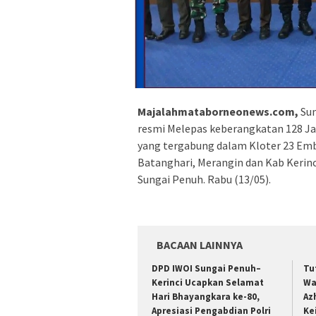
Majalahmataborneonews.com,
Sun
resmi Melepas keberangkatan 128 Ja
yang tergabung dalam Kloter 23 Em
Batanghari, Merangin dan Kab Kerinc
Sungai Penuh. Rabu (13/05).
BACAAN LAINNYA
DPD IWOI Sungai Penuh–
Tu
Kerinci Ucapkan Selamat
Wa
Hari Bhayangkara ke-80,
Az
Apresiasi Pengabdian Polri
Ke