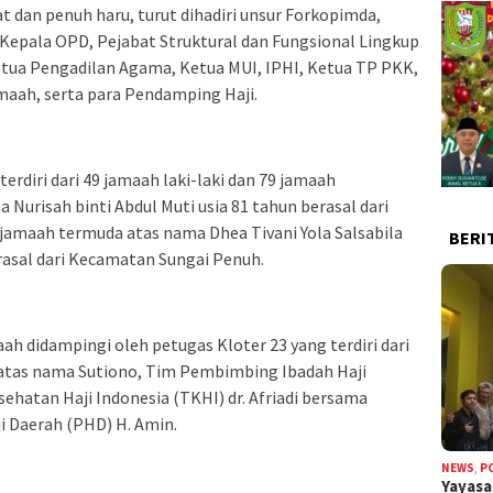
 dan penuh haru, turut dihadiri unsur Forkopimda,
ra Kepala OPD, Pejabat Struktural dan Fungsional Lingkup
tua Pengadilan Agama, Ketua MUI, IPHI, Ketua TP PKK,
aah, serta para Pendamping Haji.
erdiri dari 49 jamaah laki-laki dan 79 jamaah
Nurisah binti Abdul Muti usia 81 tahun berasal dari
jamaah termuda atas nama Dhea Tivani Yola Salsabila
BERI
erasal dari Kecamatan Sungai Penuh.
h didampingi oleh petugas Kloter 23 yang terdiri dari
atas nama Sutiono, Tim Pembimbing Ibadah Haji
sehatan Haji Indonesia (TKHI) dr. Afriadi bersama
i Daerah (PHD) H. Amin.
NEWS
,
P
Yayas