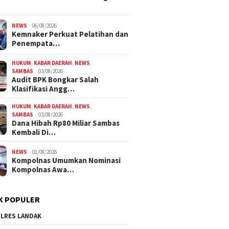
NEWS
06/08/2026
Kemnaker Perkuat Pelatihan dan
Penempata…
HUKUM
,
KABAR DAERAH
,
NEWS
,
SAMBAS
03/08/2026
Audit BPK Bongkar Salah
Klasifikasi Angg…
HUKUM
,
KABAR DAERAH
,
NEWS
,
SAMBAS
03/08/2026
Dana Hibah Rp80 Miliar Sambas
Kembali Di…
NEWS
01/08/2026
Kompolnas Umumkan Nominasi
Kompolnas Awa…
K POPULER
LRES LANDAK