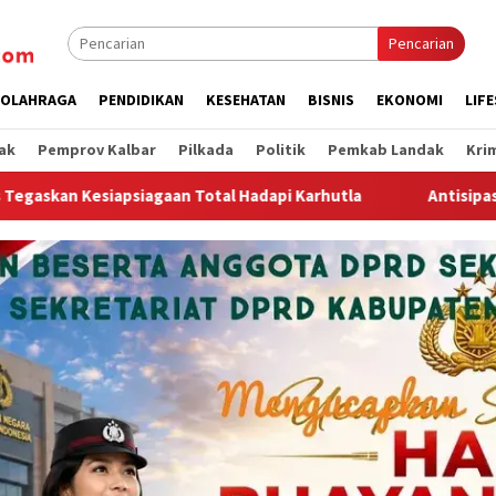
Pencarian
OLAHRAGA
PENDIDIKAN
KESEHATAN
BISNIS
EKONOMI
LIF
ak
Pemprov Kalbar
Pilkada
Politik
Pemkab Landak
Kri
arhutla
Antisipasi Musim Kemarau, Kapolsek Sebangki B