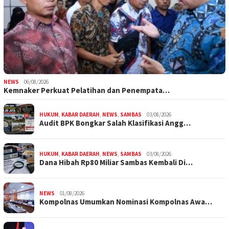
NEWS
06/08/2026
Kemnaker Perkuat Pelatihan dan Penempata…
HUKUM
,
KABAR DAERAH
,
NEWS
,
SAMBAS
03/08/2026
Audit BPK Bongkar Salah Klasifikasi Angg…
HUKUM
,
KABAR DAERAH
,
NEWS
,
SAMBAS
03/08/2026
Dana Hibah Rp80 Miliar Sambas Kembali Di…
NEWS
01/08/2026
Kompolnas Umumkan Nominasi Kompolnas Awa…