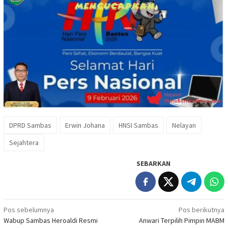
DPRD Sambas
Erwin Johana
HNSI Sambas
Nelayan
Sejahtera
SEBARKAN
Navigasi
Pos sebelumnya
Pos berikutnya
Wabup Sambas Heroaldi Resmi
Anwari Terpilih Pimpin MABM
pos