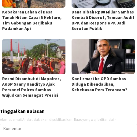
Kebakaran Lahan di Desa
Dana Hibah Rp80 Miliar Sambas
Tanah Hitam Capai 5 Hektare,
Kembali Disorot, Temuan Audit
Tim Gabungan Berjibaku
BPK dan Respons KPK Jadi
Padamkan Api
Sorotan Publik
Resmi Disambut di Mapolres,
Konfirmasi ke OPD Sambas
AKBP Sanny Handityo Ajak
Diduga Dikendalikan,
Personel Polres Sambas
Kebebasan Pers Terancam?
Wujudkan Semangat Presisi
Tinggalkan Balasan
Alamat email Anda tidak akan dipublikasikan.
Ruas yang wajib ditandai
*