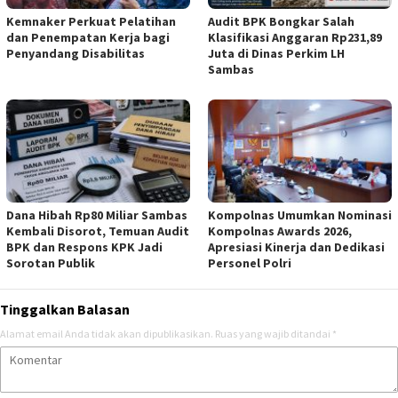
Kemnaker Perkuat Pelatihan
Audit BPK Bongkar Salah
dan Penempatan Kerja bagi
Klasifikasi Anggaran Rp231,89
Penyandang Disabilitas
Juta di Dinas Perkim LH
Sambas
Dana Hibah Rp80 Miliar Sambas
Kompolnas Umumkan Nominasi
Kembali Disorot, Temuan Audit
Kompolnas Awards 2026,
BPK dan Respons KPK Jadi
Apresiasi Kinerja dan Dedikasi
Sorotan Publik
Personel Polri
Tinggalkan Balasan
Alamat email Anda tidak akan dipublikasikan.
Ruas yang wajib ditandai
*