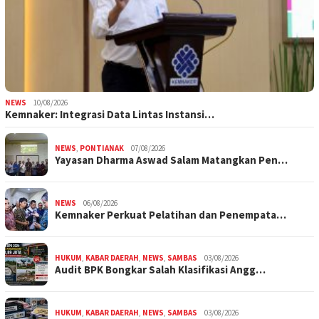
NEWS
10/08/2026
Kemnaker: Integrasi Data Lintas Instansi…
NEWS
,
PONTIANAK
07/08/2026
Yayasan Dharma Aswad Salam Matangkan Pen…
NEWS
06/08/2026
Kemnaker Perkuat Pelatihan dan Penempata…
HUKUM
,
KABAR DAERAH
,
NEWS
,
SAMBAS
03/08/2026
Audit BPK Bongkar Salah Klasifikasi Angg…
HUKUM
,
KABAR DAERAH
,
NEWS
,
SAMBAS
03/08/2026