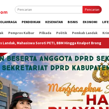
Pencarian
OLAHRAGA
PENDIDIKAN
KESEHATAN
BISNIS
EKONOMI
LIF
ak
Pemprov Kalbar
Pilkada
Politik
Pemkab Landak
Kri
ngga Knalpot Brong
Wagub Krisantus Sambut Kembali Berj