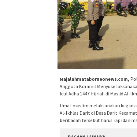
Majalahmataborneonews.com,
Pol
Anggota Koramil Menyuke laksanakan
Idul Adha 1447 Hijriah di Masjid Al-Ik
Umat muslim melaksanakan kegiatan S
Al-Ikhlas Darit di Desa Darit Keca
beribadah tersebut harus rapi dan ma
BACAAN LAINNYA