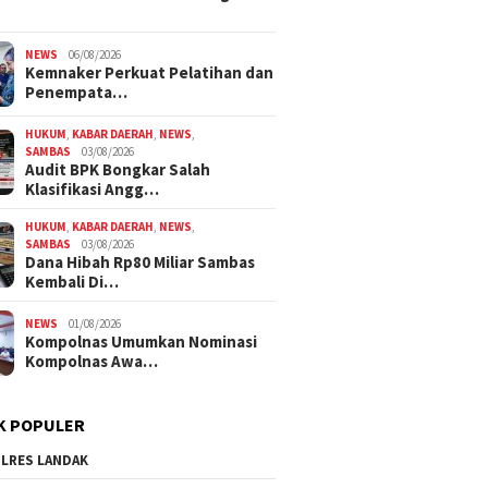
NEWS
06/08/2026
Kemnaker Perkuat Pelatihan dan
Penempata…
HUKUM
,
KABAR DAERAH
,
NEWS
,
SAMBAS
03/08/2026
Audit BPK Bongkar Salah
Klasifikasi Angg…
HUKUM
,
KABAR DAERAH
,
NEWS
,
SAMBAS
03/08/2026
Dana Hibah Rp80 Miliar Sambas
Kembali Di…
NEWS
01/08/2026
Kompolnas Umumkan Nominasi
Kompolnas Awa…
K POPULER
LRES LANDAK