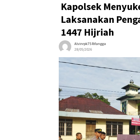
Kapolsek Menyuke
Laksanakan Penga
1447 Hijriah
Alvinrpk75 Rifangga
28/05/2026