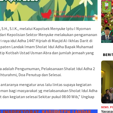
 S.H., S.I.K., melalui Kapolsek Menyuke Iptu I Nyoman
 dari Kepolisian Sektor Menyuke melakukan pengamanan
 raya idul Adha 1447 Hijriah di Masjid Al-Ikhlas Darit di
upaten Landak Imam Sholat Idul Adha Bapak Muhamad
tip Kotbah Ustad Usman Abra dan jumlah jemaah yang
BERI
ha adalah Pengumuman, Pelaksanaan Shalat Idul Adha 2
ahturahmi, Doa Penutup dan Selesai.
 antaranya mengatur arus lalu lintas supaya kegiatan
 aman bagi masyarakat yg melaksanakan Sholat Idul Adha
rit dan kegiatan selesai Sekitar pukul 08.00 Wib,” Ungkap
NEWS
,
P
Yayas