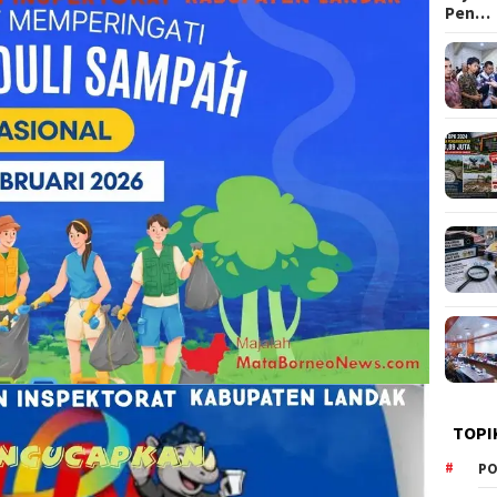
Pen…
TOPI
PO