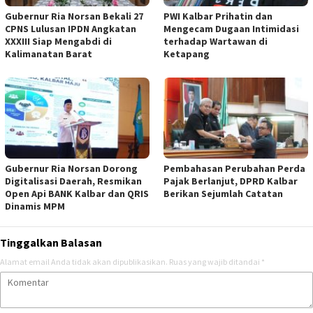
Gubernur Ria Norsan Bekali 27
PWI Kalbar Prihatin dan
CPNS Lulusan IPDN Angkatan
Mengecam Dugaan Intimidasi
XXXIII Siap Mengabdi di
terhadap Wartawan di
Kalimanatan Barat
Ketapang
Gubernur Ria Norsan Dorong
Pembahasan Perubahan Perda
Digitalisasi Daerah, Resmikan
Pajak Berlanjut, DPRD Kalbar
Open Api BANK Kalbar dan QRIS
Berikan Sejumlah Catatan
Dinamis MPM
Tinggalkan Balasan
Alamat email Anda tidak akan dipublikasikan.
Ruas yang wajib ditandai
*