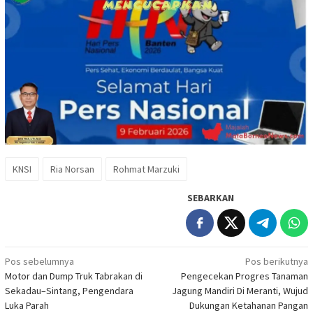
KNSI
Ria Norsan
Rohmat Marzuki
SEBARKAN
Navigasi
Pos sebelumnya
Pos berikutnya
Motor dan Dump Truk Tabrakan di
Pengecekan Progres Tanaman
pos
Sekadau–Sintang, Pengendara
Jagung Mandiri Di Meranti, Wujud
Luka Parah
Dukungan Ketahanan Pangan