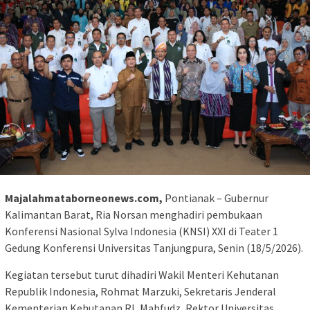
Majalahmataborneonews.com,
Pontianak – Gubernur
Kalimantan Barat, Ria Norsan menghadiri pembukaan
Konferensi Nasional Sylva Indonesia (KNSI) XXI di Teater 1
Gedung Konferensi Universitas Tanjungpura, Senin (18/5/2026).
Kegiatan tersebut turut dihadiri Wakil Menteri Kehutanan
Republik Indonesia, Rohmat Marzuki, Sekretaris Jenderal
Kementerian Kehutanan RI, Mahfudz, Rektor Universitas