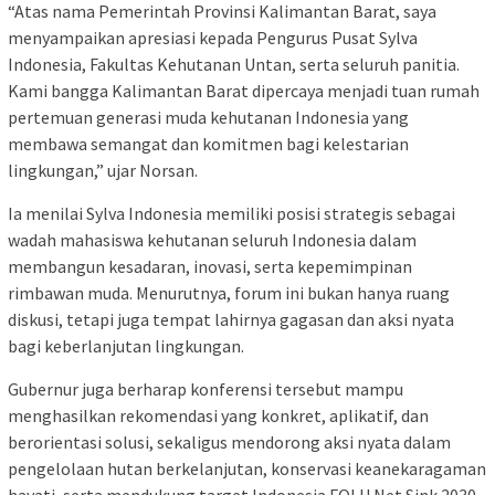
“Atas nama Pemerintah Provinsi Kalimantan Barat, saya
menyampaikan apresiasi kepada Pengurus Pusat Sylva
Indonesia, Fakultas Kehutanan Untan, serta seluruh panitia.
Kami bangga Kalimantan Barat dipercaya menjadi tuan rumah
pertemuan generasi muda kehutanan Indonesia yang
membawa semangat dan komitmen bagi kelestarian
lingkungan,” ujar Norsan.
Ia menilai Sylva Indonesia memiliki posisi strategis sebagai
wadah mahasiswa kehutanan seluruh Indonesia dalam
membangun kesadaran, inovasi, serta kepemimpinan
rimbawan muda. Menurutnya, forum ini bukan hanya ruang
diskusi, tetapi juga tempat lahirnya gagasan dan aksi nyata
bagi keberlanjutan lingkungan.
Gubernur juga berharap konferensi tersebut mampu
menghasilkan rekomendasi yang konkret, aplikatif, dan
berorientasi solusi, sekaligus mendorong aksi nyata dalam
pengelolaan hutan berkelanjutan, konservasi keanekaragaman
hayati, serta mendukung target Indonesia FOLU Net Sink 2030.