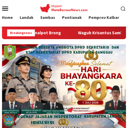
Loncat
Menu
ke
Mobile
konten
Home
Landak
Sambas
Pontianak
Pemprov Kalbar
Wagub Krisantus Sambut Kembali Berjalannya Ekspor Alu
Breakingnews