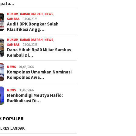
mpata…
HUKUM
,
KABAR DAERAH
,
NEWS
,
SAMBAS
03/08/2026
Audit BPK Bongkar Salah
Klasifikasi Angg…
HUKUM
,
KABAR DAERAH
,
NEWS
,
SAMBAS
03/08/2026
Dana Hibah Rp80 Miliar Sambas
Kembali Di…
NEWS
01/08/2026
Kompolnas Umumkan Nominasi
Kompolnas Awa…
NEWS
30/07/2026
Menkomdigi Meutya Hafid:
Radikalisasi Di…
K POPULER
LRES LANDAK