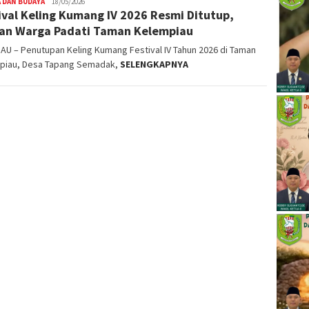
 DAN BUDAYA
Yakop
18/05/2026
ival Keling Kumang IV 2026 Resmi Ditutup,
an Warga Padati Taman Kelempiau
U – Penutupan Keling Kumang Festival IV Tahun 2026 di Taman
piau, Desa Tapang Semadak,
SELENGKAPNYA