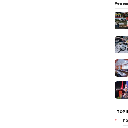
Pene
TOPI
PO