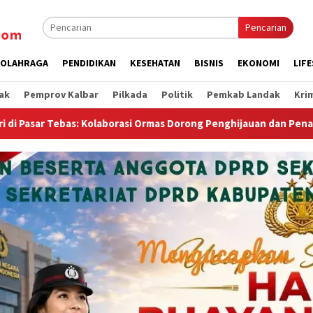
Pencarian
OLAHRAGA
PENDIDIKAN
KESEHATAN
BISNIS
EKONOMI
LIF
ak
Pemprov Kalbar
Pilkada
Politik
Pemkab Landak
Kri
rmas Dorong Penghijauan dan Penataan Wajah Kota
DPRD S