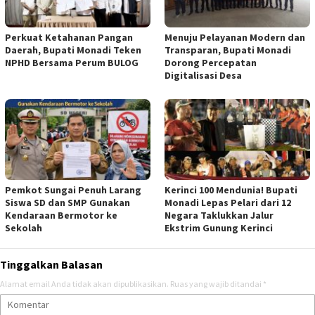
Perkuat Ketahanan Pangan
Menuju Pelayanan Modern dan
Daerah, Bupati Monadi Teken
Transparan, Bupati Monadi
NPHD Bersama Perum BULOG
Dorong Percepatan
Digitalisasi Desa
Pemkot Sungai Penuh Larang
Kerinci 100 Mendunia! Bupati
Siswa SD dan SMP Gunakan
Monadi Lepas Pelari dari 12
Kendaraan Bermotor ke
Negara Taklukkan Jalur
Sekolah
Ekstrim Gunung Kerinci
Tinggalkan Balasan
Alamat email Anda tidak akan dipublikasikan.
Ruas yang wajib ditandai
*