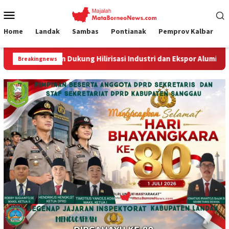
Loncat
Menu
ke
Mobile
konten
Home
Landak
Sambas
Pontianak
Pemprov Kalbar
asi Industri dan Ekspor Alumina
Kodim 1210/Landak Duk
Breakingnews