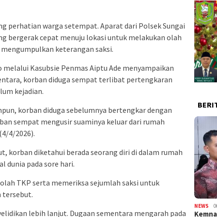
g perhatian warga setempat. Aparat dari Polsek Sungai
g bergerak cepat menuju lokasi untuk melakukan olah
a mengumpulkan keterangan saksi.
to melalui Kasubsie Penmas Aiptu Ade menyampaikan
tara, korban diduga sempat terlibat pertengkaran
lum kejadian.
BERI
impun, korban diduga sebelumnya bertengkar dengan
orban sempat mengusir suaminya keluar dari rumah
(4/4/2026).
but, korban diketahui berada seorang diri di dalam rumah
 dunia pada sore hari.
 olah TKP serta memeriksa sejumlah saksi untuk
 tersebut.
NEWS
0
yelidikan lebih lanjut. Dugaan sementara mengarah pada
Kemnak