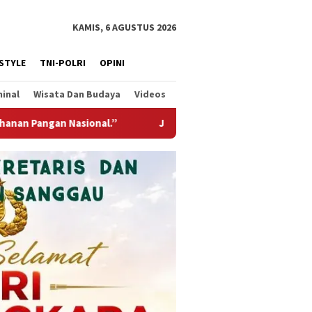
KAMIS, 6 AGUSTUS 2026
ESTYLE
TNI-POLRI
OPINI
minal
Wisata Dan Budaya
Videos
antung Garuda Hadir Untuk Negeri, Wujud Kepedulian TNI Kepad