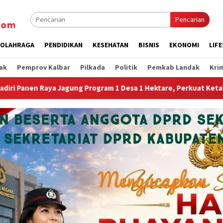
Pencarian
OLAHRAGA
PENDIDIKAN
KESEHATAN
BISNIS
EKONOMI
LIF
ak
Pemprov Kalbar
Pilkada
Politik
Pemkab Landak
Kri
ktare, Perkuat Ketahanan Pangan Nasional.”
Jembatan G