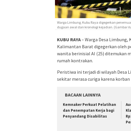
Warga Limbung, Kubu Raya digegerkan penemuan w
dugaan awal dan kronologi kejadian. (Gambar ilu
KUBU RAYA
– Warga Desa Limbung, 
Kalimantan Barat digegerkan oleh pe
wanita berinisial AI (25) ditemukan 
rumah kontrakan.
Peristiwa ini terjadi di wilayah Des
sekitar merasa curiga karena korban t
BACAAN LAINNYA
Kemnaker Perkuat Pelatihan
Au
dan Penempatan Kerja bagi
Kl
Penyandang Disabilitas
Rp
Pe