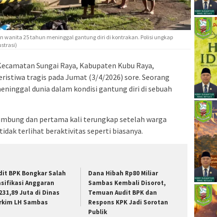
anita 25 tahun meninggal gantung diri di kontrakan. Polisi ungkap
strasi)
Kecamatan Sungai Raya, Kabupaten Kubu Raya,
ristiwa tragis pada Jumat (3/4/2026) sore. Seorang
meninggal dunia dalam kondisi gantung diri di sebuah
a Limbung dan pertama kali terungkap setelah warga
idak terlihat beraktivitas seperti biasanya.
dit BPK Bongkar Salah
Dana Hibah Rp80 Miliar
asifikasi Anggaran
Sambas Kembali Disorot,
231,89 Juta di Dinas
Temuan Audit BPK dan
rkim LH Sambas
Respons KPK Jadi Sorotan
Publik