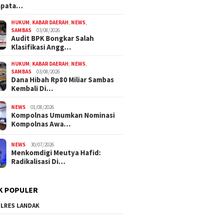
mpata…
HUKUM
,
KABAR DAERAH
,
NEWS
,
SAMBAS
03/08/2026
Audit BPK Bongkar Salah
Klasifikasi Angg…
HUKUM
,
KABAR DAERAH
,
NEWS
,
SAMBAS
03/08/2026
Dana Hibah Rp80 Miliar Sambas
Kembali Di…
NEWS
01/08/2026
Kompolnas Umumkan Nominasi
Kompolnas Awa…
NEWS
30/07/2026
Menkomdigi Meutya Hafid:
Radikalisasi Di…
K POPULER
LRES LANDAK