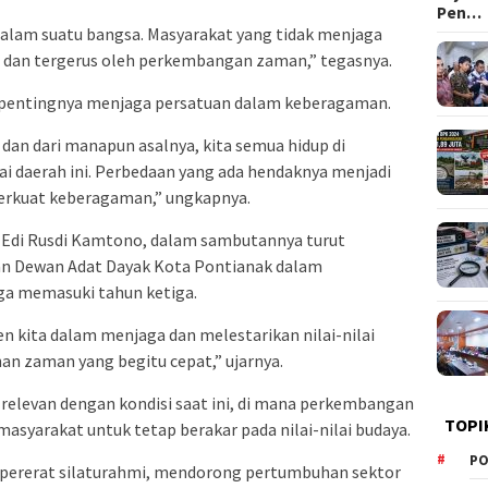
Pen…
 dalam suatu bangsa. Masyarakat yang tidak menjaga
s dan tergerus oleh perkembangan zaman,” tegasnya.
n pentingnya menjaga persatuan dalam keberagaman.
an dari manapun asalnya, kita semua hidup di
i daerah ini. Perbedaan yang ada hendaknya menjadi
rkuat keberagaman,” ungkapnya.
, Edi Rusdi Kamtono, dalam sambutannya turut
dan Dewan Adat Dayak Kota Pontianak dalam
a memasuki tahun ketiga.
 kita dalam menjaga dan melestarikan nilai-nilai
han zaman yang begitu cepat,” ujarnya.
 relevan dengan kondisi saat ini, di mana perkembangan
TOPI
masyarakat untuk tetap berakar pada nilai-nilai budaya.
PO
mpererat silaturahmi, mendorong pertumbuhan sektor