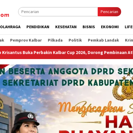
Pencarian
OLAHRAGA
PENDIDIKAN
KESEHATAN
BISNIS
EKONOMI
LIF
ak
Pemprov Kalbar
Pilkada
Politik
Pemkab Landak
Kri
 Cup 2026, Dorong Pembinaan Atlet Menembak Berkelanjutan