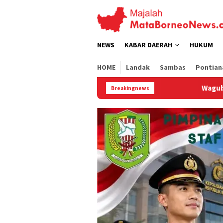
Loncat
ke
konten
NEWS
KABAR DAERAH
HUKUM
HOME
Landak
Sambas
Pontian
Wagub Krisantus Buka Perbakin Kalbar
Breakingnews