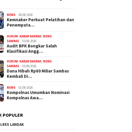
NEWS
06/08/2026
Kemnaker Perkuat Pelatihan dan
Penempata…
HUKUM
,
KABAR DAERAH
,
NEWS
,
SAMBAS
03/08/2026
Audit BPK Bongkar Salah
Klasifikasi Angg…
HUKUM
,
KABAR DAERAH
,
NEWS
,
SAMBAS
03/08/2026
Dana Hibah Rp80 Miliar Sambas
Kembali Di…
NEWS
01/08/2026
Kompolnas Umumkan Nominasi
Kompolnas Awa…
K POPULER
LRES LANDAK