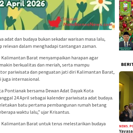
 adat dan budaya bukan sekadar warisan masa lalu,
p relevan dalam menghadapi tantangan zaman.
r Kalimantan Barat menyampaikan harapan agar
BERI
makin berkualitas dan meriah, serta mampu
or pariwisata dan penguatan jati diri Kalimantan Barat,
i juga internasional.
ta Pontianak bersama Dewan Adat Dayak Kota
ggal 24 April sebagai kalender pariwisata adat budaya.
i peletakan batu pertama pembangunan rumah betang
erapa waktu lalu,” ujar Krisantus.
t Kalimantan Barat untuk terus melestarikan budaya
NEWS
,
P
Yayas