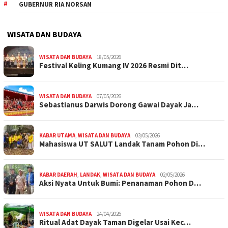
GUBERNUR RIA NORSAN
WISATA DAN BUDAYA
WISATA DAN BUDAYA
18/05/2026
Festival Keling Kumang IV 2026 Resmi Dit…
WISATA DAN BUDAYA
07/05/2026
Sebastianus Darwis Dorong Gawai Dayak Ja…
KABAR UTAMA
,
WISATA DAN BUDAYA
03/05/2026
Mahasiswa UT SALUT Landak Tanam Pohon Di…
KABAR DAERAH
,
LANDAK
,
WISATA DAN BUDAYA
02/05/2026
Aksi Nyata Untuk Bumi: Penanaman Pohon D…
WISATA DAN BUDAYA
24/04/2026
Ritual Adat Dayak Taman Digelar Usai Kec…