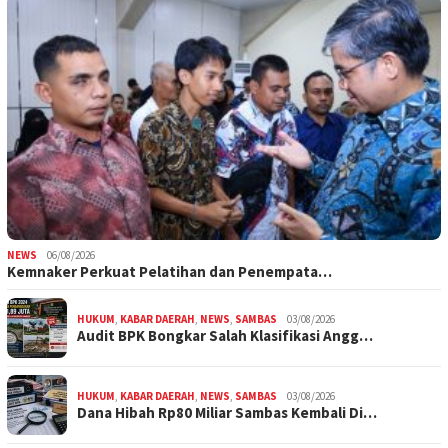
NEWS
06/08/2026
Kemnaker Perkuat Pelatihan dan Penempata…
HUKUM
,
KABAR DAERAH
,
NEWS
,
SAMBAS
03/08/2026
Audit BPK Bongkar Salah Klasifikasi Angg…
HUKUM
,
KABAR DAERAH
,
NEWS
,
SAMBAS
03/08/2026
Dana Hibah Rp80 Miliar Sambas Kembali Di…