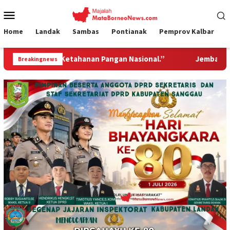
Loncat
Menu
ke
Mobile
konten
Home
Landak
Sambas
Pontianak
Pemprov Kalbar
 Nasional.”
Jembatan Gantung Garuda Hadir Untuk Neger
Breakingnews