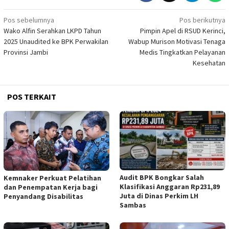
Navigasi
Pos sebelumnya
Pos berikutnya
Wako Alfin Serahkan LKPD Tahun
Pimpin Apel di RSUD Kerinci,
pos
2025 Unaudited ke BPK Perwakilan
Wabup Murison Motivasi Tenaga
Provinsi Jambi
Medis Tingkatkan Pelayanan
Kesehatan
POS TERKAIT
Audit BPK Bongkar Salah
Kemnaker Perkuat Pelatihan
Klasifikasi Anggaran Rp231,89
dan Penempatan Kerja bagi
Juta di Dinas Perkim LH
Penyandang Disabilitas
Sambas