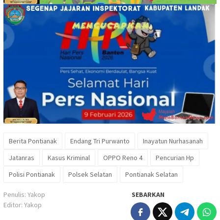
Berita Pontianak
Endang Tri Purwanto
Inayatun Nurhasanah
Jatanras
Kasus Kriminal
OPPO Reno 4
Pencurian Hp
Polisi Pontianak
Polsek Selatan
Pontianak Selatan
Penulis: Yakop
SEBARKAN
Editor: Yakop