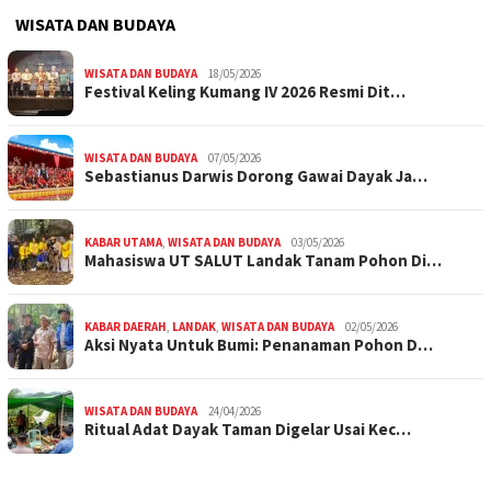
WISATA DAN BUDAYA
WISATA DAN BUDAYA
18/05/2026
Festival Keling Kumang IV 2026 Resmi Dit…
WISATA DAN BUDAYA
07/05/2026
Sebastianus Darwis Dorong Gawai Dayak Ja…
KABAR UTAMA
,
WISATA DAN BUDAYA
03/05/2026
Mahasiswa UT SALUT Landak Tanam Pohon Di…
KABAR DAERAH
,
LANDAK
,
WISATA DAN BUDAYA
02/05/2026
Aksi Nyata Untuk Bumi: Penanaman Pohon D…
WISATA DAN BUDAYA
24/04/2026
Ritual Adat Dayak Taman Digelar Usai Kec…