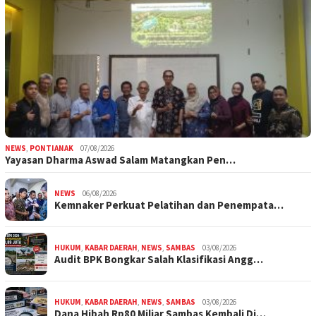
NEWS
,
PONTIANAK
07/08/2026
Yayasan Dharma Aswad Salam Matangkan Pen…
NEWS
06/08/2026
Kemnaker Perkuat Pelatihan dan Penempata…
HUKUM
,
KABAR DAERAH
,
NEWS
,
SAMBAS
03/08/2026
Audit BPK Bongkar Salah Klasifikasi Angg…
HUKUM
,
KABAR DAERAH
,
NEWS
,
SAMBAS
03/08/2026
Dana Hibah Rp80 Miliar Sambas Kembali Di…