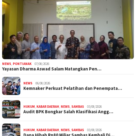
NEWS
,
PONTIANAK
07/08/2026
Yayasan Dharma Aswad Salam Matangkan Pen…
NEWS
06/08/2026
Kemnaker Perkuat Pelatihan dan Penempata…
HUKUM
,
KABAR DAERAH
,
NEWS
,
SAMBAS
03/08/2026
Audit BPK Bongkar Salah Klasifikasi Angg…
HUKUM
,
KABAR DAERAH
,
NEWS
,
SAMBAS
03/08/2026
Dana Hibah Rp80 Miliar Sambas Kembali Di…