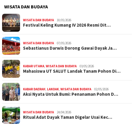
WISATA DAN BUDAYA
WISATA DAN BUDAYA
18/05/2026
Festival Keling Kumang IV 2026 Resmi Dit…
WISATA DAN BUDAYA
07/05/2026
Sebastianus Darwis Dorong Gawai Dayak Ja…
KABAR UTAMA
,
WISATA DAN BUDAYA
03/05/2026
Mahasiswa UT SALUT Landak Tanam Pohon Di…
KABAR DAERAH
,
LANDAK
,
WISATA DAN BUDAYA
02/05/2026
Aksi Nyata Untuk Bumi: Penanaman Pohon D…
WISATA DAN BUDAYA
24/04/2026
Ritual Adat Dayak Taman Digelar Usai Kec…