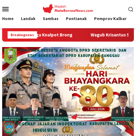
Loncat
Menu
ke
Mobile
konten
Home
Landak
Sambas
Pontianak
Pemprov Kalbar
a Knalpot Brong
Wagub Krisantus Sambut Kembali Berjala
Breakingnews