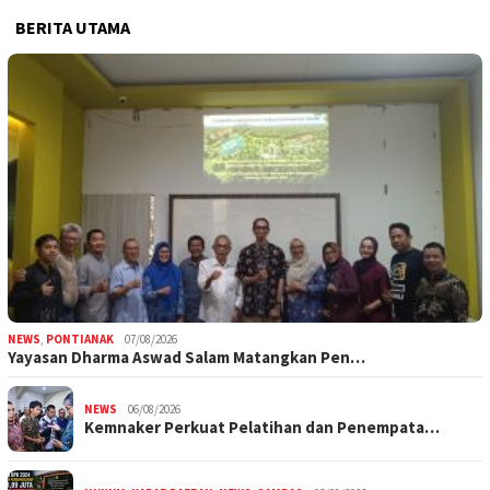
BERITA UTAMA
NEWS
,
PONTIANAK
07/08/2026
Yayasan Dharma Aswad Salam Matangkan Pen…
NEWS
06/08/2026
Kemnaker Perkuat Pelatihan dan Penempata…