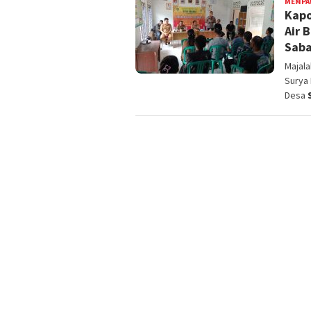
MEMPA
Kapo
Air 
Sab
Majal
Surya 
Desa