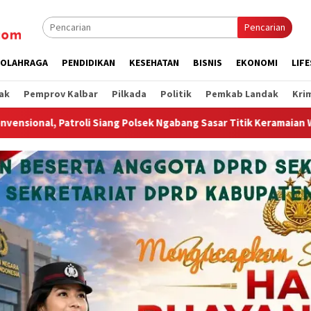
Pencarian
OLAHRAGA
PENDIDIKAN
KESEHATAN
BISNIS
EKONOMI
LIF
ak
Pemprov Kalbar
Pilkada
Politik
Pemkab Landak
Kri
olsek Ngabang Sasar Titik Keramaian Warga
Wagub Krisan