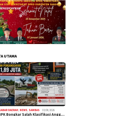
TA UTAMA
KABAR DAERAH
,
NEWS
,
SAMBAS
03/08/2026
BPK Bongkar Salah Klasifikasi Angg…