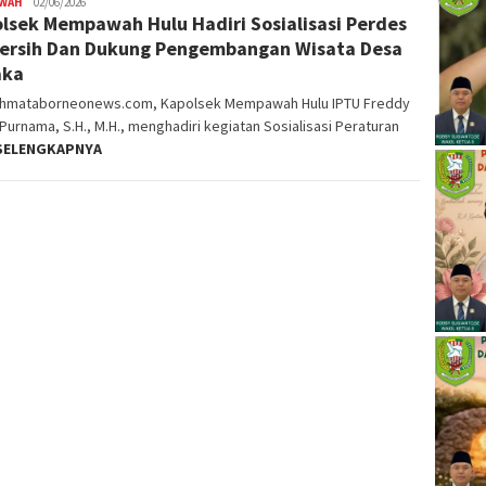
WAH
alvinrpk75
02/06/2026
lsek Mempawah Hulu Hadiri Sosialisasi Perdes
rifangga
Bersih Dan Dukung Pengembangan Wisata Desa
aka
ahmataborneonews.com, Kapolsek Mempawah Hulu IPTU Freddy
Purnama, S.H., M.H., menghadiri kegiatan Sosialisasi Peraturan
SELENGKAPNYA