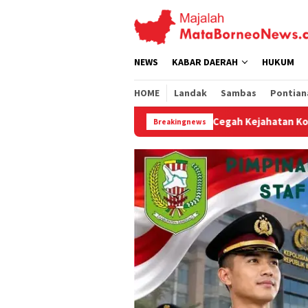
Loncat
ke
konten
NEWS
KABAR DAERAH
HUKUM
HOME
Landak
Sambas
Pontian
Cegah Kejahatan Konvensional, Patroli Siang P
Breakingnews