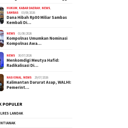
HUKUM
,
KABAR DAERAH
,
NEWS
,
SAMBAS
03/08/2026
Dana Hibah Rp80 Miliar Sambas
Kembali Di…
NEWS
01/08/2026
Kompolnas Umumkan Nominasi
Kompolnas Awa…
NEWS
30/07/2026
Menkomdigi Meutya Hafid:
Radikalisasi Di…
NASIONAL
,
NEWS
29/07/2026
Kalimantan Darurat Asap, WALHI:
Pemerint…
K POPULER
LRES LANDAK
NTIANAK