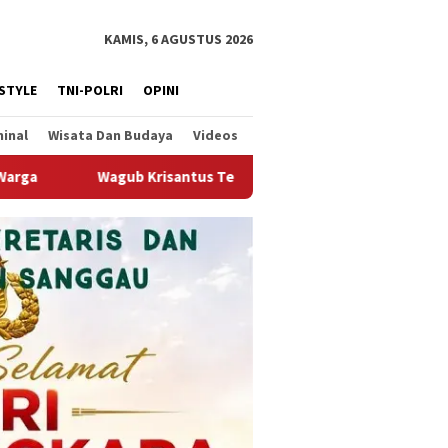
KAMIS, 6 AGUSTUS 2026
ESTYLE
TNI-POLRI
OPINI
minal
Wisata Dan Budaya
Videos
tus Tegaskan Pengerukan Alur Sungai Kapuas Mendesak Demi Menj