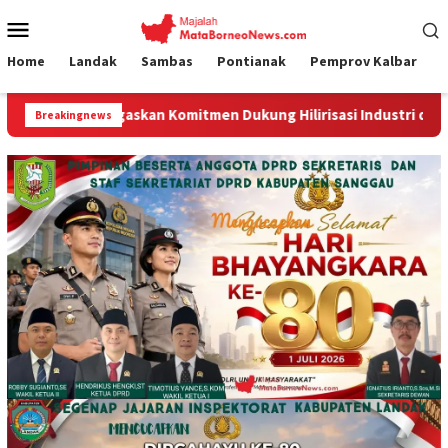
Loncat
Menu
ke
Mobile
konten
Home
Landak
Sambas
Pontianak
Pemprov Kalbar
n Komitmen Dukung Hilirisasi Industri dan Ekspor Alumina
Breakingnews