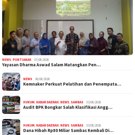
NEWS
,
PONTIANAK
07/08/2026
Yayasan Dharma Aswad Salam Matangkan Pen…
NEWS
06/08/2026
Kemnaker Perkuat Pelatihan dan Penempata…
HUKUM
,
KABAR DAERAH
,
NEWS
,
SAMBAS
03/08/2026
Audit BPK Bongkar Salah Klasifikasi Angg…
HUKUM
,
KABAR DAERAH
,
NEWS
,
SAMBAS
03/08/2026
Dana Hibah Rp80 Miliar Sambas Kembali Di…