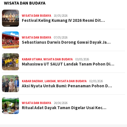
WISATA DAN BUDAYA
WISATA DAN BUDAYA
18/05/2026
Festival Keling Kumang IV 2026 Resmi Dit…
WISATA DAN BUDAYA
07/05/2026
Sebastianus Darwis Dorong Gawai Dayak Ja…
KABAR UTAMA
,
WISATA DAN BUDAYA
03/05/2026
Mahasiswa UT SALUT Landak Tanam Pohon Di…
KABAR DAERAH
,
LANDAK
,
WISATA DAN BUDAYA
02/05/2026
Aksi Nyata Untuk Bumi: Penanaman Pohon D…
WISATA DAN BUDAYA
24/04/2026
Ritual Adat Dayak Taman Digelar Usai Kec…