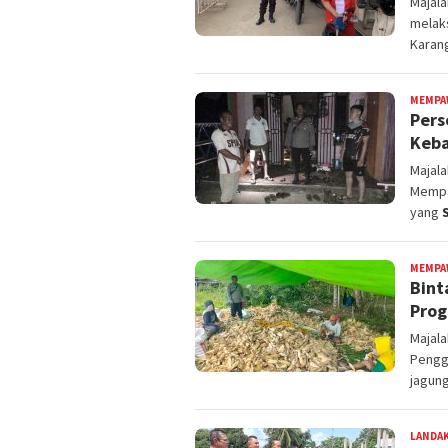
Majal
melak
Karan
MEMPA
Pers
Keba
Majal
Mempa
yang
MEMPA
Bint
Prog
Majal
Pengge
jagun
LANDA