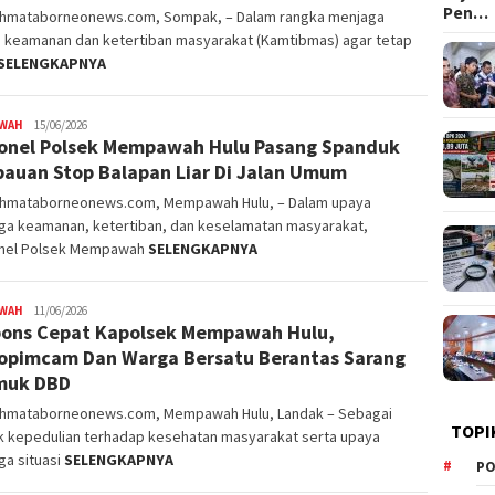
Pen…
ahmataborneonews.com, Sompak, – Dalam rangka menjaga
i keamanan dan ketertiban masyarakat (Kamtibmas) agar tetap
SELENGKAPNYA
WAH
alvinrpk75
15/06/2026
onel Polsek Mempawah Hulu Pasang Spanduk
rifangga
auan Stop Balapan Liar Di Jalan Umum
ahmataborneonews.com, Mempawah Hulu, – Dalam upaya
ga keamanan, ketertiban, dan keselamatan masyarakat,
nel Polsek Mempawah
SELENGKAPNYA
WAH
alvinrpk75
11/06/2026
ons Cepat Kapolsek Mempawah Hulu,
rifangga
opimcam Dan Warga Bersatu Berantas Sarang
muk DBD
ahmataborneonews.com, Mempawah Hulu, Landak – Sebagai
TOPI
k kepedulian terhadap kesehatan masyarakat serta upaya
ga situasi
SELENGKAPNYA
PO