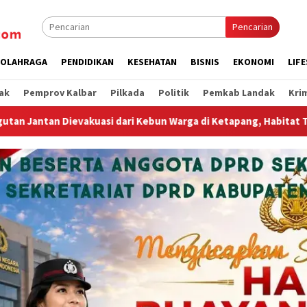
Pencarian
OLAHRAGA
PENDIDIKAN
KESEHATAN
BISNIS
EKONOMI
LIF
ak
Pemprov Kalbar
Pilkada
Politik
Pemkab Landak
Kri
n Warga di Ketapang, Habitat Terdesak Karhutla
Jumat C