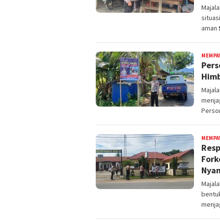
Majal
situas
aman
MEMPA
Pers
Himb
Majal
menja
Perso
MEMPA
Resp
Fork
Nya
Majal
bentu
menja