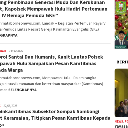
ng Pembinaan Generasi Muda Dan Kerukunan
rifangga
, Kapolsek Mempawah Hulu Hadiri Pertemuan
 IV Remaja Pemuda GKE”
ahmataborneonews.com, Landak – kegiatan Pertemuan Raya IV
 Pemuda Lintas Resort Gereja Kalimantan Evangelis (GKE)
NGKAPNYA
WAH
alvinrpk75
23/06/2026
rol Santai Dan Humanis, Kanit Lantas Polsek
rifangga
BERI
pawah Hulu Sampaikan Pesan Kamtibmas
ada Warga
ahmataborneonews.com, Mempawah Hulu – Dalam rangka
ga situasi keamanan dan ketertiban masyarakat (Kamtibmas)
aman
SELENGKAPNYA
K
alvinrpk75
22/06/2026
inkamtibmas Subsektor Sompak Sambangi
rifangga
t Keramaian, Titipkan Pesan Kamtibnas Kepada
NEWS
,
P
ga
Yayas