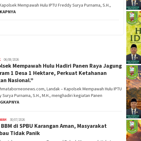
apolsek Mempawah Hulu IPTU Freddy Surya Purnama, S.H.,
GKAPNYA
K
alvinrpk75
06/08/2026
lsek Mempawah Hulu Hadiri Panen Raya Jagung
rifangga
ram 1 Desa 1 Hektare, Perkuat Ketahanan
an Nasional.”
ahmataborneonews.com, Landak – Kapolsek Mempawah Hulu IPTU
 Surya Purnama, S.H., M.H., menghadiri kegiatan Panen
NGKAPNYA
WAH
alvinrpk75
30/07/2026
 BBM di SPBU Karangan Aman, Masyarakat
rifangga
bau Tidak Panik