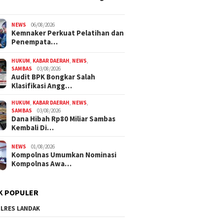
NEWS
06/08/2026
Kemnaker Perkuat Pelatihan dan
Penempata…
HUKUM
,
KABAR DAERAH
,
NEWS
,
SAMBAS
03/08/2026
Audit BPK Bongkar Salah
Klasifikasi Angg…
HUKUM
,
KABAR DAERAH
,
NEWS
,
SAMBAS
03/08/2026
Dana Hibah Rp80 Miliar Sambas
Kembali Di…
NEWS
01/08/2026
Kompolnas Umumkan Nominasi
Kompolnas Awa…
K POPULER
LRES LANDAK