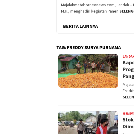
Majalahmataborneonews.com, Landak – K
M.H., menghadiri kegiatan Panen
SELEN
BERITA LAINNYA
TAG:
FREDDY SURYA PURNAMA
LANDA
Kapo
Prog
Pang
Majal
Freddy
SELE
MEMPA
Stok
Diim