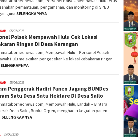
ahmataborneonews.com, Personel Polsek Mempawah Hulu terus
sanakan pemantauan, pengamanan, dan monitoring di SPBU
gan guna
SELENGKAPNYA
WAH
alvinrpk75
05/07/2026
onel Polsek Mempawah Hulu Cek Lokasi
rifangga
karan Ringan Di Desa Karangan
ahmataborneonews.com, Mempawah Hulu – Personel Polsek
wah Hulu melakukan pengecekan ke lokasi kebakaran ringan
SELENGKAPNYA
WAH
alvinrpk75
25/06/2026
ara Penggerak Hadiri Panen Jagung BUMDes
rifangga
ram Satu Desa Satu Hektare Di Desa Sailo
ahmataborneonews.com, Mempawah Hulu, Landak – Bintara
rak Desa Sailo, Bripka Orgen, menghadiri kegiatan panen
g
SELENGKAPNYA
K
alvinrpk75
25/06/2026