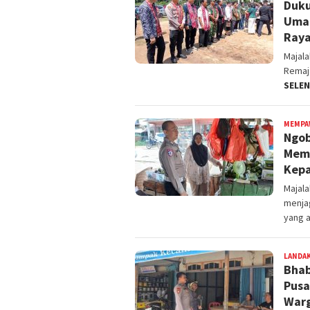
Duku
Umat
Raya
Majal
Remaja
SELE
MEMPA
Ngob
Mem
Kep
Majal
menja
yang 
LANDA
Bhab
Pusa
War