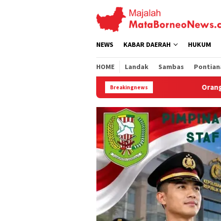
Loncat
ke
konten
NEWS
KABAR DAERAH
HUKUM
HOME
Landak
Sambas
Pontian
Orangutan Jantan Dievakuasi dari Kebu
Breakingnews