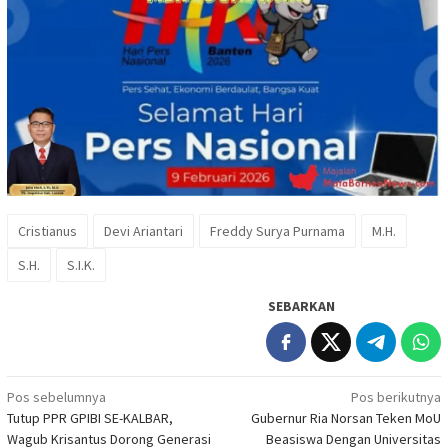
Cristianus
Devi Ariantari
Freddy Surya Purnama
M.H.
S.H.
S.I.K.
SEBARKAN
Navigasi
Pos sebelumnya
Pos berikutnya
Tutup PPR GPIBI SE-KALBAR,
Gubernur Ria Norsan Teken MoU
pos
Wagub Krisantus Dorong Generasi
Beasiswa Dengan Universitas