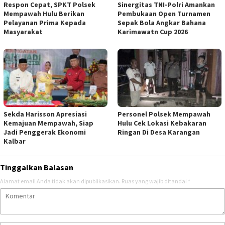
Respon Cepat, SPKT Polsek
Sinergitas TNI-Polri Amankan
Mempawah Hulu Berikan
Pembukaan Open Turnamen
Pelayanan Prima Kepada
Sepak Bola Angkar Bahana
Masyarakat
Karimawatn Cup 2026
Sekda Harisson Apresiasi
Personel Polsek Mempawah
Kemajuan Mempawah, Siap
Hulu Cek Lokasi Kebakaran
Jadi Penggerak Ekonomi
Ringan Di Desa Karangan
Kalbar
Tinggalkan Balasan
Alamat email Anda tidak akan dipublikasikan.
Ruas yang wajib ditandai
*