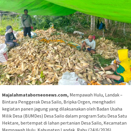
Majalahmataborneonews.com,
Mempawah Hulu, Landak –
Bintara Penggerak Desa Sailo, Bripka Orgen, menghadiri
kegiatan panen jagung yang dilaksanakan oleh Badan Usaha
Milik Desa (BUMDes) Desa Sailo dalam program Satu Desa Satu
Hektare, bertempat di lahan pertanian Desa Sailo, Kecamatan
Mempawah Hulu, Kabupaten Landak, Rabu (24/6/2026).