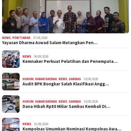
NEWS
,
PONTIANAK
07/08/2026
Yayasan Dharma Aswad Salam Matangkan Pen…
NEWS
06/08/2026
Kemnaker Perkuat Pelatihan dan Penempata…
HUKUM
,
KABAR DAERAH
,
NEWS
,
SAMBAS
03/08/2026
Audit BPK Bongkar Salah Klasifikasi Angg…
HUKUM
,
KABAR DAERAH
,
NEWS
,
SAMBAS
03/08/2026
Dana Hibah Rp80 Miliar Sambas Kembali Di…
NEWS
01/08/2026
Kompolnas Umumkan Nominasi Kompolnas Awa…