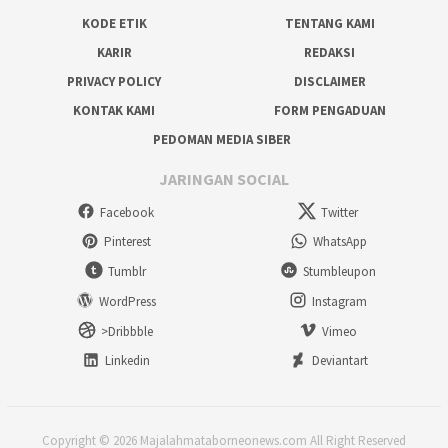
KODE ETIK
TENTANG KAMI
KARIR
REDAKSI
PRIVACY POLICY
DISCLAIMER
KONTAK KAMI
FORM PENGADUAN
PEDOMAN MEDIA SIBER
JARINGAN SOCIAL
Facebook
Twitter
Pinterest
WhatsApp
Tumblr
Stumbleupon
WordPress
Instagram
>Dribbble
Vimeo
Linkedin
Deviantart
Copyright © 2026 Majalahmataborneonews.com All Right Reserved