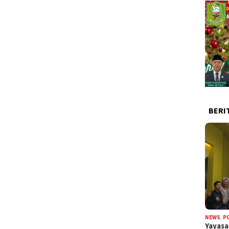
BERI
NEWS
,
P
Yayas