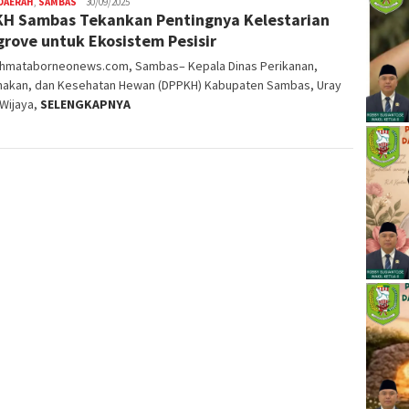
DAERAH
,
SAMBAS
30/09/2025
H Sambas Tekankan Pentingnya Kelestarian
rove untuk Ekosistem Pesisir
ahmataborneonews.com, Sambas– Kepala Dinas Perikanan,
nakan, dan Kesehatan Hewan (DPPKH) Kabupaten Sambas, Uray
Wijaya,
SELENGKAPNYA