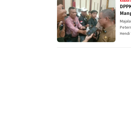
KABAR 
DPPK
Mang
Majal
Peter
Hendi 