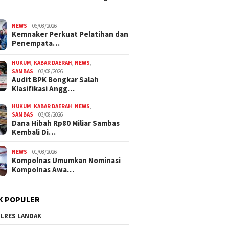
NEWS
06/08/2026
Kemnaker Perkuat Pelatihan dan
Penempata…
HUKUM
,
KABAR DAERAH
,
NEWS
,
SAMBAS
03/08/2026
Audit BPK Bongkar Salah
Klasifikasi Angg…
HUKUM
,
KABAR DAERAH
,
NEWS
,
SAMBAS
03/08/2026
Dana Hibah Rp80 Miliar Sambas
Kembali Di…
NEWS
01/08/2026
Kompolnas Umumkan Nominasi
Kompolnas Awa…
K POPULER
LRES LANDAK