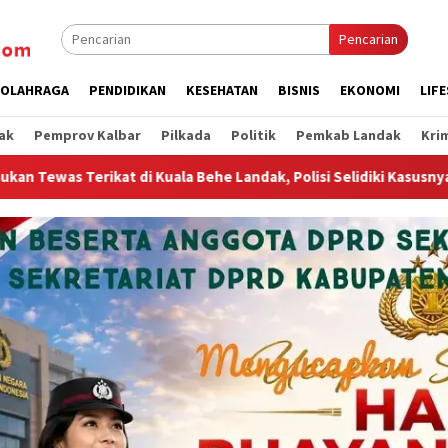
Pencarian
OLAHRAGA
PENDIDIKAN
KESEHATAN
BISNIS
EKONOMI
LIF
ak
Pemprov Kalbar
Pilkada
Politik
Pemkab Landak
Kri
e Landak, Polisi Selidiki Kasusnya
Bravo Polres Landak!