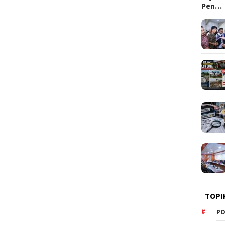
Pen…
TOPI
PO