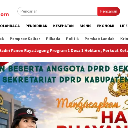
Pencarian
OLAHRAGA
PENDIDIKAN
KESEHATAN
BISNIS
EKONOMI
LIF
ak
Pemprov Kalbar
Pilkada
Politik
Pemkab Landak
Kri
 Desa 1 Hektare, Perkuat Ketahanan Pangan Nasional.”
J