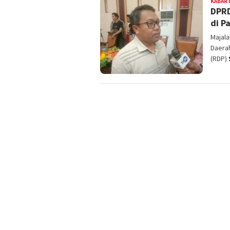
KABAR 
DPRD
di P
Majal
Daera
(RDP)