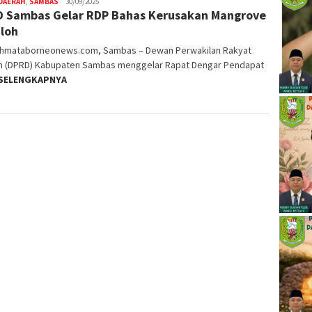
DAERAH
,
SAMBAS
30/09/2025
 Sambas Gelar RDP Bahas Kerusakan Mangrove
aloh
ahmataborneonews.com, Sambas – Dewan Perwakilan Rakyat
h (DPRD) Kabupaten Sambas menggelar Rapat Dengar Pendapat
SELENGKAPNYA