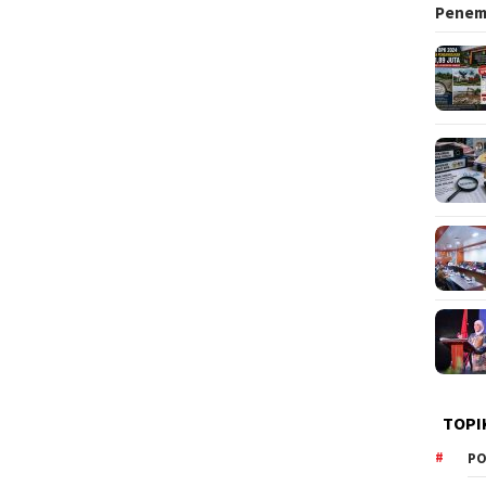
Pene
TOPI
PO