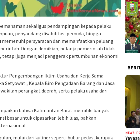
 pemahaman sekaligus pendampingan kepada pelaku
puan, penyandang disabilitas, pemuda, hingga
u memenuhi persyaratan dan memanfaatkan peluang
merintah. Dengan demikian, belanja pemerintah tidak
, tetapi juga menjadi penggerak pertumbuhan ekonomi
BERI
rektur Pengembangan Iklim Usaha dan Kerja Sama
ka Setyowati, Kepala Biro Pengadaan Barang dan Jasa
wakilan perangkat daerah, serta pelaku usaha dari
mpaikan bahwa Kalimantan Barat memiliki banyak
si besar untuk dipasarkan lebih luas, bahkan
ternasional.
NEWS
,
P
lan, mulai dari kuliner seperti bubur pedas, kerupuk
Yayas