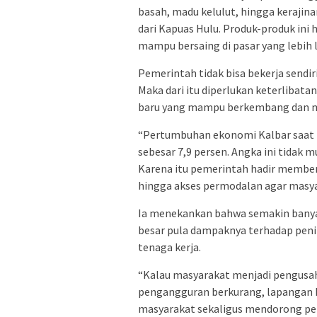
basah, madu kelulut, hingga kerajin
dari Kapuas Hulu. Produk-produk ini 
mampu bersaing di pasar yang lebih l
Pemerintah tidak bisa bekerja send
Maka dari itu diperlukan keterlibata
baru yang mampu berkembang dan me
“Pertumbuhan ekonomi Kalbar saat in
sebesar 7,9 persen. Angka ini tidak 
Karena itu pemerintah hadir member
hingga akses permodalan agar masyar
Ia menekankan bahwa semakin banya
besar pula dampaknya terhadap pen
tenaga kerja.
“Kalau masyarakat menjadi pengusa
pengangguran berkurang, lapangan k
masyarakat sekaligus mendorong pe