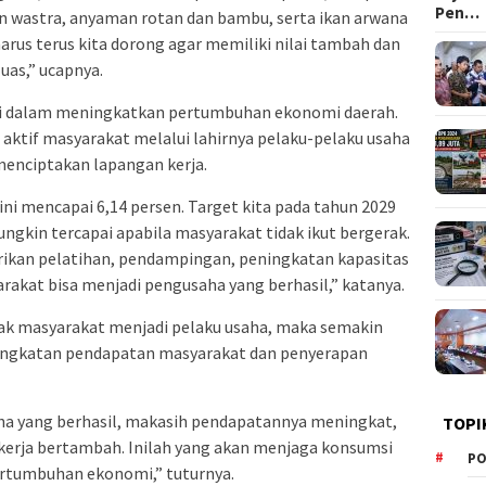
Pen…
an wastra, anyaman rotan dan bambu, serta ikan arwana
harus terus kita dorong agar memiliki nilai tambah dan
uas,” ucapnya.
iri dalam meningkatkan pertumbuhan ekonomi daerah.
n aktif masyarakat melalui lahirnya pelaku-pelaku usaha
nciptakan lapangan kerja.
i mencapai 6,14 persen. Target kita pada tahun 2029
mungkin tercapai apabila masyarakat tidak ikut bergerak.
ikan pelatihan, pendampingan, peningkatan kapasitas
akat bisa menjadi pengusaha yang berhasil,” katanya.
k masyarakat menjadi pelaku usaha, maka semakin
ingkatan pendapatan masyarakat dan penyerapan
ha yang berhasil, makasih pendapatannya meningkat,
TOPI
erja bertambah. Inilah yang akan menjaga konsumsi
PO
rtumbuhan ekonomi,” tuturnya.