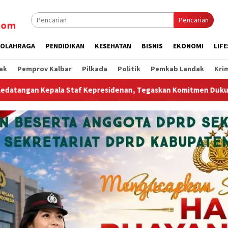
Pencarian
OLAHRAGA
PENDIDIKAN
KESEHATAN
BISNIS
EKONOMI
LIF
ak
Pemprov Kalbar
Pilkada
Politik
Pemkab Landak
Kri
, Tegaskan Komitmen Dukung Hilirisasi Industri dan Ekspor Alu