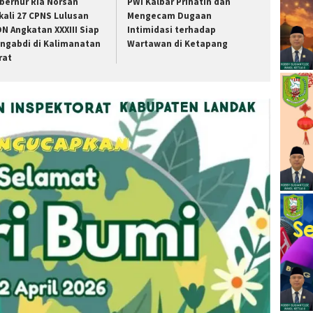
bernur Ria Norsan
PWI Kalbar Prihatin dan
kali 27 CPNS Lulusan
Mengecam Dugaan
DN Angkatan XXXIII Siap
Intimidasi terhadap
ngabdi di Kalimanatan
Wartawan di Ketapang
rat