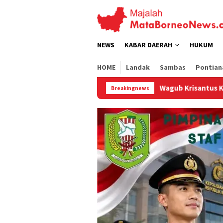
Loncat
ke
konten
NEWS
KABAR DAERAH
HUKUM
HOME
Landak
Sambas
Pontian
Wagub Krisantus Kedatangan Kepala Staf Kepresidenan
Breakingnews