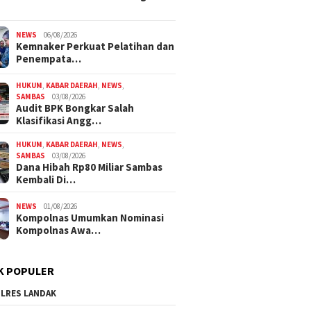
NEWS
06/08/2026
Kemnaker Perkuat Pelatihan dan
Penempata…
HUKUM
,
KABAR DAERAH
,
NEWS
,
SAMBAS
03/08/2026
Audit BPK Bongkar Salah
Klasifikasi Angg…
HUKUM
,
KABAR DAERAH
,
NEWS
,
SAMBAS
03/08/2026
Dana Hibah Rp80 Miliar Sambas
Kembali Di…
NEWS
01/08/2026
Kompolnas Umumkan Nominasi
Kompolnas Awa…
K POPULER
LRES LANDAK