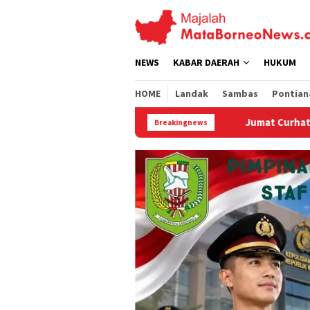
Loncat
ke
konten
NEWS
KABAR DAERAH
HUKUM
HOME
Landak
Sambas
Pontian
Jumat Curhat Polres Landak, Mahasiswa Soroti PET
Breakingnews