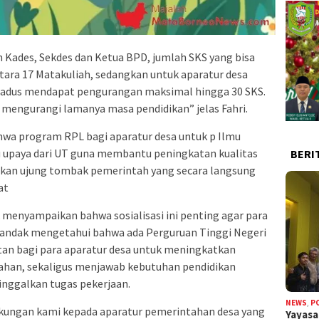
 Kades, Sekdes dan Ketua BPD, jumlah SKS yang bisa
tara 17 Matakuliah, sedangkan untuk aparatur desa
 Kadus mendapat pengurangan maksimal hingga 30 SKS.
mengurangi lamanya masa pendidikan” jelas Fahri.
ahwa program RPL bagi aparatur desa untuk p Ilmu
 upaya dari UT guna membantu peningkatan kualitas
BERI
akan ujung tombak pemerintah yang secara langsung
at
 menyampaikan bahwa sosialisasi ini penting agar para
 Landak mengetahui bahwa ada Perguruan Tinggi Negeri
an bagi para aparatur desa untuk meningkatkan
ahan, sekaligus menjawab kebutuhan pendidikan
ninggalkan tugas pekerjaan.
NEWS
,
P
dukungan kami kepada aparatur pemerintahan desa yang
Yayas