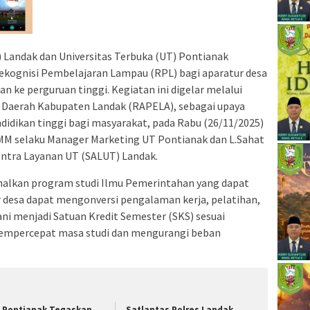
 Landak dan Universitas Terbuka (UT) Pontianak
ekognisi Pembelajaran Lampau (RPL) bagi aparatur desa
 ke perguruan tinggi. Kegiatan ini digelar melalui
h Daerah Kabupaten Landak (RAPELA), sebagai upaya
idikan tinggi bagi masyarakat, pada Rabu (26/11/2025)
MM selaku Manager Marketing UT Pontianak dan L.Sahat
ntra Layanan UT (SALUT) Landak.
enalkan program studi Ilmu Pemerintahan yang dapat
r desa dapat mengonversi pengalaman kerja, pelatihan,
ni menjadi Satuan Kredit Semester (SKS) sesuai
mempercepat masa studi dan mengurangi beban
 Pontianak Tegaskan
Satlantas Polres Landak