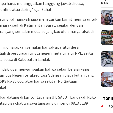
Pen…
npa harus meninggalkan tanggung jawab di desa,
online atau daring” ujar Sahat
eting Fahriansyah juga menegaskan komitmennya untuk
 jarak jauh di Kalimantan Barat, sejalan dengan
an yang semakin mudah dijangkau oleh masyarakat di
 ini, diharapkan semakin banyak aparatur desa
h di perguruan tinggi negeri melalui jalur RPL, serta
an desa di Kabupaten Landak.
Landak juga menyampaikan bahwa selain belajar yang
ampus Negeri terakreditasi A dengan biaya kuliah yang
KS Rp.36.000, atau hanya sekitar Rp. 2jutaan
ket.
lakan datang di kantor Layanan UT, SALUT Landak di Ruko
TOPI
tau bisa chat wa saya langsung di nomor 0813 5239
PO