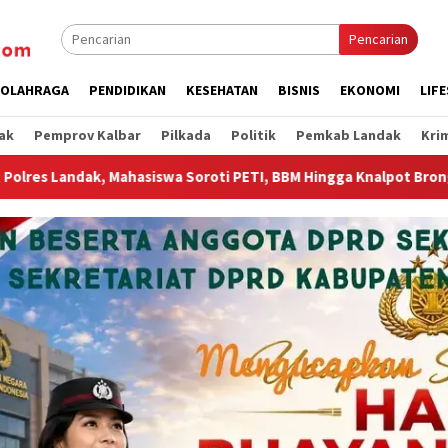
Pencarian
OLAHRAGA
PENDIDIKAN
KESEHATAN
BISNIS
EKONOMI
LIF
ak
Pemprov Kalbar
Pilkada
Politik
Pemkab Landak
Kri
I, BBM Hingga Knalpot Brong
Wagub Krisantus Sambut Kem