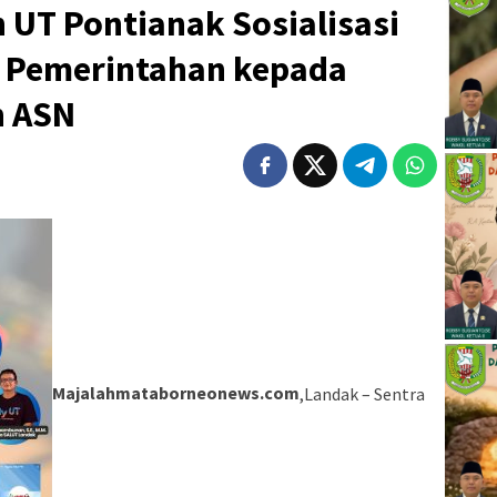
 UT Pontianak Sosialisasi
 Pemerintahan kepada
n ASN
Majalahmataborneonews.com
,Landak – Sentra