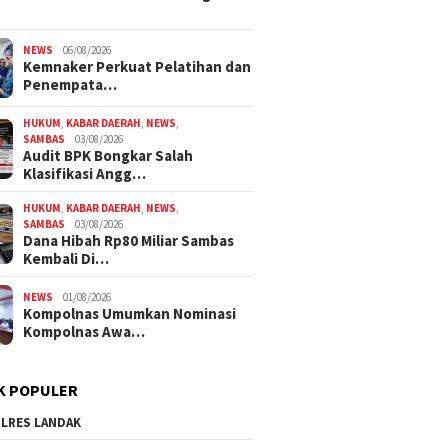
NEWS
06/08/2026
Kemnaker Perkuat Pelatihan dan
Penempata…
HUKUM
,
KABAR DAERAH
,
NEWS
,
SAMBAS
03/08/2026
Audit BPK Bongkar Salah
Klasifikasi Angg…
HUKUM
,
KABAR DAERAH
,
NEWS
,
SAMBAS
03/08/2026
Dana Hibah Rp80 Miliar Sambas
Kembali Di…
NEWS
01/08/2026
Kompolnas Umumkan Nominasi
Kompolnas Awa…
K POPULER
LRES LANDAK