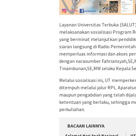
Layanan Universitas Terbuka (SALUT)
melaksanakan sosialisasi Program R
yang berminat melanjutkan pendidikan
siaran langsung di Radio Pemerinta
memperluas informasi dan akses pend
dengan narasumber Fahriansyah,SE,
Tinambunan,SE,MM selaku Kepala Se
Melalui sosialisasi ini, UT memperk
ditempuh melalui jalur RPL. Aparatu
maupun pengabdian yang telah dijala
ketentuan yang berlaku, sehingga 
perkuliahan.
BACAAN LAINNYA
Selamat Hari Anak Nasional
UT