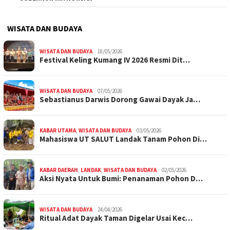
WISATA DAN BUDAYA
WISATA DAN BUDAYA
18/05/2026
Festival Keling Kumang IV 2026 Resmi Dit…
WISATA DAN BUDAYA
07/05/2026
Sebastianus Darwis Dorong Gawai Dayak Ja…
KABAR UTAMA
,
WISATA DAN BUDAYA
03/05/2026
Mahasiswa UT SALUT Landak Tanam Pohon Di…
KABAR DAERAH
,
LANDAK
,
WISATA DAN BUDAYA
02/05/2026
Aksi Nyata Untuk Bumi: Penanaman Pohon D…
WISATA DAN BUDAYA
24/04/2026
Ritual Adat Dayak Taman Digelar Usai Kec…