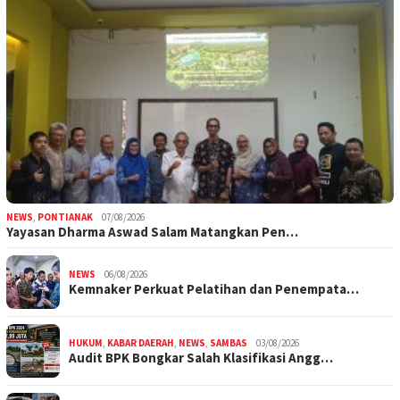
NEWS
,
PONTIANAK
07/08/2026
Yayasan Dharma Aswad Salam Matangkan Pen…
NEWS
06/08/2026
Kemnaker Perkuat Pelatihan dan Penempata…
HUKUM
,
KABAR DAERAH
,
NEWS
,
SAMBAS
03/08/2026
Audit BPK Bongkar Salah Klasifikasi Angg…