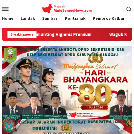
Loncat
Menu
ke
Mobile
konten
Home
Landak
Sambas
Pontianak
Pemprov Kalbar
nting Higienis Premium
Wagub Krisantus Kedatangan Kepa
Breakingnews