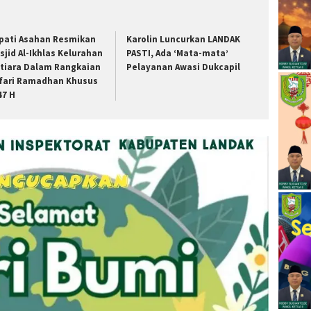
pati Asahan Resmikan
Karolin Luncurkan LANDAK
sjid Al-Ikhlas Kelurahan
PASTI, Ada ‘Mata-mata’
tiara Dalam Rangkaian
Pelayanan Awasi Dukcapil
fari Ramadhan Khusus
47 H