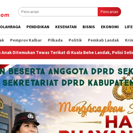
Pencarian
OLAHRAGA
PENDIDIKAN
KESEHATAN
BISNIS
EKONOMI
LIF
ak
Pemprov Kalbar
Pilkada
Politik
Pemkab Landak
Kri
 Behe Landak, Polisi Selidiki Kasusnya
Bravo Polres Lan