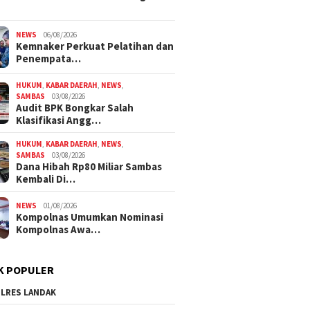
NEWS
06/08/2026
Kemnaker Perkuat Pelatihan dan
Penempata…
HUKUM
,
KABAR DAERAH
,
NEWS
,
SAMBAS
03/08/2026
Audit BPK Bongkar Salah
Klasifikasi Angg…
HUKUM
,
KABAR DAERAH
,
NEWS
,
SAMBAS
03/08/2026
Dana Hibah Rp80 Miliar Sambas
Kembali Di…
NEWS
01/08/2026
Kompolnas Umumkan Nominasi
Kompolnas Awa…
K POPULER
LRES LANDAK