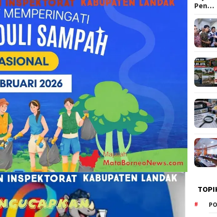
Pen…
TOPI
PO