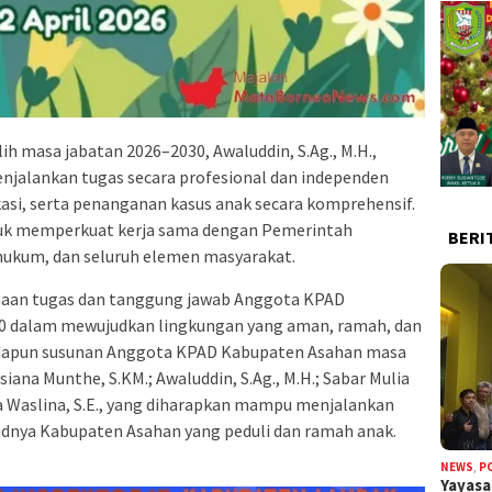
h masa jabatan 2026–2030, Awaluddin, S.Ag., M.H.,
alankan tugas secara profesional dan independen
asi, serta penanganan kasus anak secara komprehensif.
k memperkuat kerja sama dengan Pemerintah
BERI
hukum, dan seluruh elemen masyarakat.
anaan tugas dan tanggung jawab Anggota KPAD
0 dalam mewujudkan lingkungan yang aman, ramah, dan
Adapun susunan Anggota KPAD Kabupaten Asahan masa
siana Munthe, S.KM.; Awaluddin, S.Ag., M.H.; Sabar Mulia
ina Waslina, S.E., yang diharapkan mampu menjalankan
dnya Kabupaten Asahan yang peduli dan ramah anak.
NEWS
,
P
Yayas