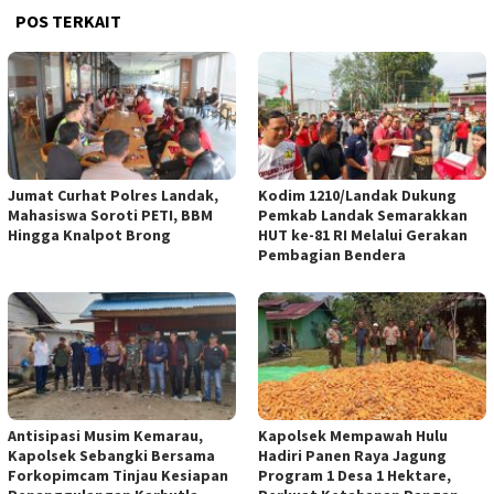
POS TERKAIT
Jumat Curhat Polres Landak,
Kodim 1210/Landak Dukung
Mahasiswa Soroti PETI, BBM
Pemkab Landak Semarakkan
Hingga Knalpot Brong
HUT ke-81 RI Melalui Gerakan
Pembagian Bendera
Antisipasi Musim Kemarau,
Kapolsek Mempawah Hulu
Kapolsek Sebangki Bersama
Hadiri Panen Raya Jagung
Forkopimcam Tinjau Kesiapan
Program 1 Desa 1 Hektare,