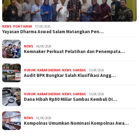
NEWS
,
PONTIANAK
07/08/2026
Yayasan Dharma Aswad Salam Matangkan Pen…
NEWS
06/08/2026
Kemnaker Perkuat Pelatihan dan Penempata…
HUKUM
,
KABAR DAERAH
,
NEWS
,
SAMBAS
03/08/2026
Audit BPK Bongkar Salah Klasifikasi Angg…
HUKUM
,
KABAR DAERAH
,
NEWS
,
SAMBAS
03/08/2026
Dana Hibah Rp80 Miliar Sambas Kembali Di…
NEWS
01/08/2026
Kompolnas Umumkan Nominasi Kompolnas Awa…