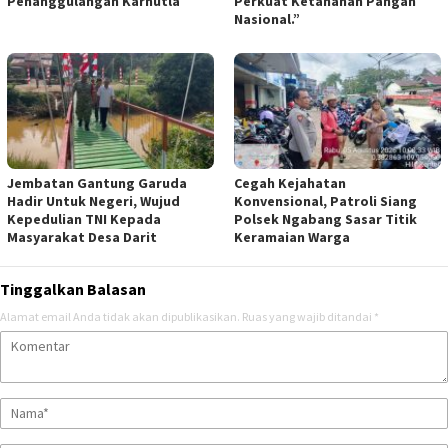
Penanggulangan Karhutla
Perkuat Ketahanan Pangan
Nasional.”
Jembatan Gantung Garuda
Cegah Kejahatan
Hadir Untuk Negeri, Wujud
Konvensional, Patroli Siang
Kepedulian TNI Kepada
Polsek Ngabang Sasar Titik
Masyarakat Desa Darit
Keramaian Warga
Tinggalkan Balasan
Alamat email Anda tidak akan dipublikasikan.
Ruas yang wajib ditandai
*