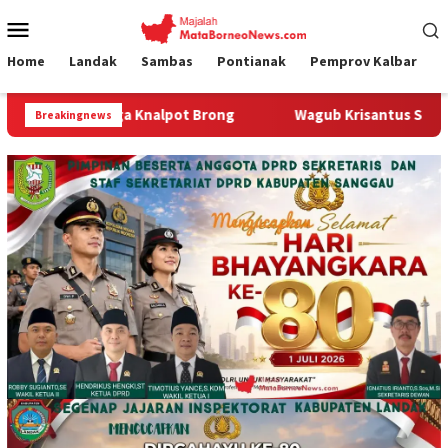
Loncat
Menu
ke
Mobile
konten
Home
Landak
Sambas
Pontianak
Pemprov Kalbar
rong
Wagub Krisantus Sambut Kembali Berjalannya Ekspo
Breakingnews