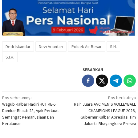
Dedi Iskandar
Devi Ariantari
Polsek Air Besar
S.H.
S.I.K.
SEBARKAN
Navigasi
Pos sebelumnya
Pos berikutnya
Wagub Kalbar Hadiri HUT KE-5
Raih Juara AVC MEN’S VOLLEYBALL
pos
Damkar Bhakti 28, Ajak Perkuat
CHAMPIONS LEAGUE 2026,
Semangat Kemanusiaan Dan
Gubernur Kalbar Apresiasi Tim
Kerukunan
Jakarta Bhayangkara Presisi