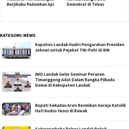
Berjibaku Padamkan Api
Demokrat di Tebas
K
n
I
KATEGORI:
NEWS
Kapolres Landak Hadiri Pengarahan Presiden
Jokowi untuk Pejabat TNI-Polri di IKN
IWO Landak Gelar Seminar Peranan
Timanggong Adat Dalam Rangka Pilkada
Damai di Kabupaten Landak
Bupati Sekadau Aron Resmikan Gereja Katolik
Hati Kudus Yesus di Rawak
Satresnarkoba Polres Landak Bekuk