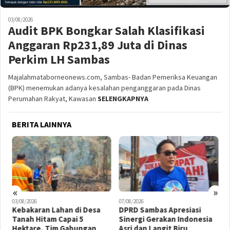
03/08/2026
Audit BPK Bongkar Salah Klasifikasi
Anggaran Rp231,89 Juta di Dinas
Perkim LH Sambas
Majalahmataborneonews.com, Sambas- Badan Pemeriksa Keuangan
(BPK) menemukan adanya kesalahan penganggaran pada Dinas
Perumahan Rakyat, Kawasan
SELENGKAPNYA
BERITA LAINNYA
«
»
03/08/2026
07/08/2026
0
Kebakaran Lahan di Desa
DPRD Sambas Apresiasi
W
Tanah Hitam Capai 5
Sinergi Gerakan Indonesia
K
Hektare, Tim Gabungan
Asri dan Langit Biru
K