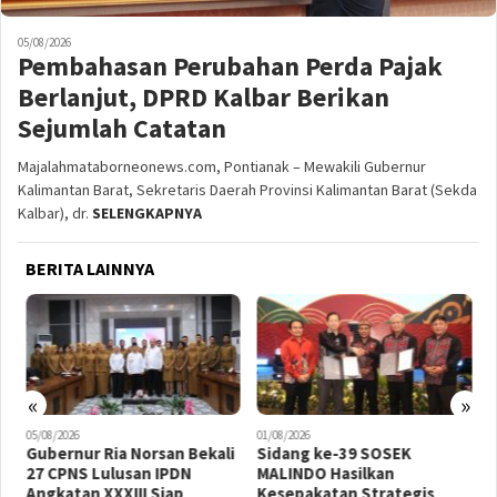
05/08/2026
Pembahasan Perubahan Perda Pajak
Berlanjut, DPRD Kalbar Berikan
Sejumlah Catatan
Majalahmataborneonews.com, Pontianak – Mewakili Gubernur
Kalimantan Barat, Sekretaris Daerah Provinsi Kalimantan Barat (Sekda
Kalbar), dr.
SELENGKAPNYA
BERITA LAINNYA
«
»
05/08/2026
01/08/2026
0
Gubernur Ria Norsan Bekali
Sidang ke-39 SOSEK
G
27 CPNS Lulusan IPDN
MALINDO Hasilkan
D
Angkatan XXXIII Siap
Kesepakatan Strategis
R