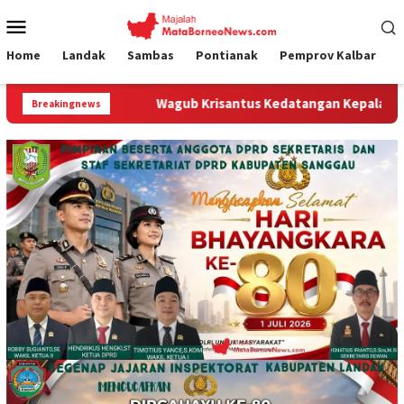
Loncat
Menu
ke
Mobile
konten
Home
Landak
Sambas
Pontianak
Pemprov Kalbar
Wagub Krisantus Kedatangan Kepala Staf Kepresidenan, T
Breakingnews