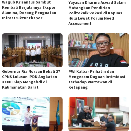
Wagub Krisantus Sambut
Yayasan Dharma Aswad Salam
Kembali Berjalannya Ekspor
Matangkan Pendirian
Alumina, Dorong Penguatan
Politeknik Vokasi di Kapuas
Infrastruktur Ekspor
Hulu Lewat Forum Need
Assessment
Gubernur Ria Norsan Bekali 27
PWI Kalbar Prihatin dan
CPNS Lulusan IPDN Angkatan
Mengecam Dugaan Intimidasi
XXXIII Siap Mengabdi di
terhadap Wartawan di
Kalimanatan Barat
Ketapang