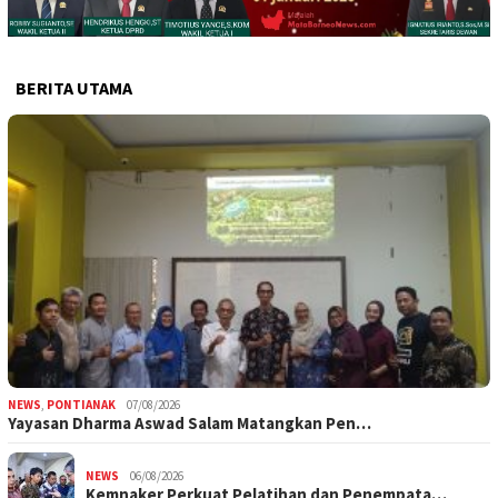
BERITA UTAMA
NEWS
,
PONTIANAK
07/08/2026
Yayasan Dharma Aswad Salam Matangkan Pen…
NEWS
06/08/2026
Kemnaker Perkuat Pelatihan dan Penempata…