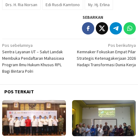
Drs. H. Ria Norsan
Edi Rusdi Kamtono
Ny. Hj. Erlina
SEBARKAN
Navigasi
Pos sebelumnya
Pos berikutnya
Sentra Layanan UT – Salut Landak
Kemnaker Fokuskan Empat Pilar
pos
Membuka Pendaftaran Mahasiswa
Strategis Ketenagakerjaan 2026
Program Ilmu Hukum Khusus RPL
Hadapi Transformasi Dunia Kerja
Bagi Bintara Polri
POS TERKAIT