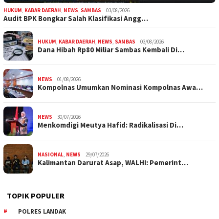
HUKUM
,
KABAR DAERAH
,
NEWS
,
SAMBAS
03/08/2026
Audit BPK Bongkar Salah Klasifikasi Angg…
HUKUM
,
KABAR DAERAH
,
NEWS
,
SAMBAS
03/08/2026
Dana Hibah Rp80 Miliar Sambas Kembali Di…
NEWS
01/08/2026
Kompolnas Umumkan Nominasi Kompolnas Awa…
NEWS
30/07/2026
Menkomdigi Meutya Hafid: Radikalisasi Di…
NASIONAL
,
NEWS
29/07/2026
Kalimantan Darurat Asap, WALHI: Pemerint…
TOPIK POPULER
POLRES LANDAK