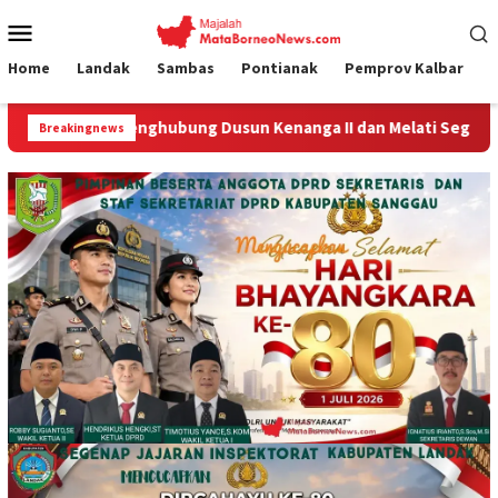
Loncat
Menu
ke
Mobile
konten
Home
Landak
Sambas
Pontianak
Pemprov Kalbar
un Kenanga II dan Melati Segera Dibangun
Cegah Kejaha
Breakingnews