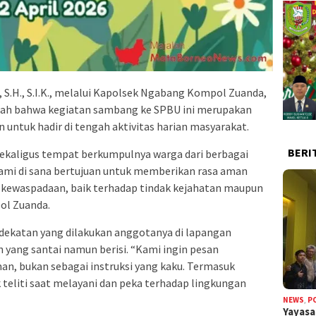
 S.H., S.I.K., melalui Kapolsek Ngabang Kompol Zuanda,
rpisah bahwa kegiatan sambang ke SPBU ini merupakan
n untuk hadir di tengah aktivitas harian masyarakat.
BERI
 sekaligus tempat berkumpulnya warga dari berbagai
kami di sana bertujuan untuk memberikan rasa aman
 kewaspadaan, baik terhadap tindak kejahatan maupun
ol Zuanda.
ekatan yang dilakukan anggotanya di lapangan
yang santai namun berisi. “Kami ingin pesan
an, bukan sebagai instruksi yang kaku. Termasuk
eliti saat melayani dan peka terhadap lingkungan
NEWS
,
P
Yayas