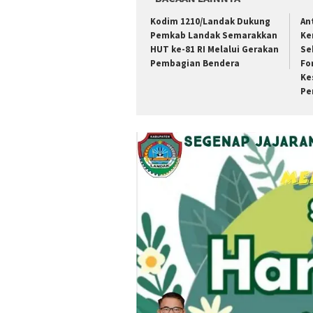
Kodim 1210/Landak Dukung
An
Pemkab Landak Semarakkan
Ke
HUT ke-81 RI Melalui Gerakan
Se
Pembagian Bendera
Fo
Ke
Pe