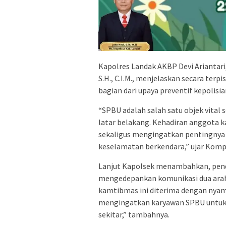
Kapolres Landak AKBP Devi Ariantari,
S.H., C.I.M., menjelaskan secara te
bagian dari upaya preventif kepolisia
“SPBU adalah salah satu objek vital
latar belakang. Kehadiran anggota 
sekaligus mengingatkan pentingnya
keselamatan berkendara,” ujar Komp
Lanjut Kapolsek menambahkan, pend
mengedepankan komunikasi dua arah 
kamtibmas ini diterima dengan nyam
mengingatkan karyawan SPBU untuk t
sekitar,” tambahnya.