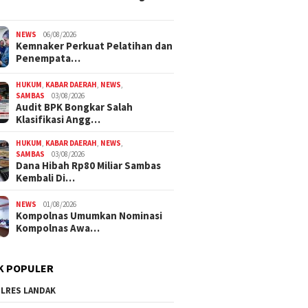
NEWS
06/08/2026
Kemnaker Perkuat Pelatihan dan
Penempata…
HUKUM
,
KABAR DAERAH
,
NEWS
,
SAMBAS
03/08/2026
Audit BPK Bongkar Salah
Klasifikasi Angg…
HUKUM
,
KABAR DAERAH
,
NEWS
,
SAMBAS
03/08/2026
Dana Hibah Rp80 Miliar Sambas
Kembali Di…
NEWS
01/08/2026
Kompolnas Umumkan Nominasi
Kompolnas Awa…
K POPULER
LRES LANDAK