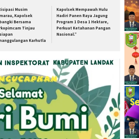
tisipasi Musim
Kapolsek Mempawah Hulu
marau, Kapolsek
Hadiri Panen Raya Jagung
bangki Bersama
Program 1 Desa 1 Hektare,
rkopimcam Tinjau
Perkuat Ketahanan Pangan
siapan
Nasional.”
nanggulangan Karhutla