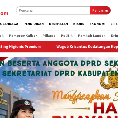
Pencarian
OLAHRAGA
PENDIDIKAN
KESEHATAN
BISNIS
EKONOMI
LIF
ak
Pemprov Kalbar
Pilkada
Politik
Pemkab Landak
Kri
risantus Kedatangan Kepala Staf Kepresidenan, Tegaskan Komitm