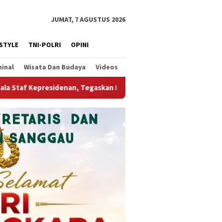
JUMAT, 7 AGUSTUS 2026
ESTYLE
TNI-POLRI
OPINI
minal
Wisata Dan Budaya
Videos
en Dukung Hilirisasi Industri dan Ekspor Alumina
Kodim