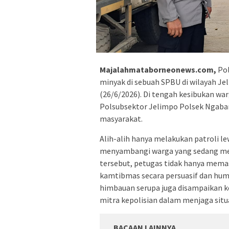
Majalahmataborneonews.com,
Pol
minyak di sebuah SPBU di wilayah J
(26/6/2026). Di tengah kesibukan wa
Polsubsektor Jelimpo Polsek Ngaba
masyarakat.
Alih-alih hanya melakukan patroli lew
menyambangi warga yang sedang me
tersebut, petugas tidak hanya mem
kamtibmas secara persuasif dan hum
himbauan serupa juga disampaikan k
mitra kepolisian dalam menjaga situa
BACAAN LAINNYA