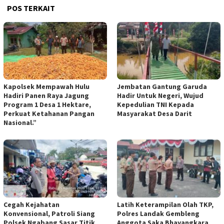
POS TERKAIT
Kapolsek Mempawah Hulu
Jembatan Gantung Garuda
Hadiri Panen Raya Jagung
Hadir Untuk Negeri, Wujud
Program 1 Desa 1 Hektare,
Kepedulian TNI Kepada
Perkuat Ketahanan Pangan
Masyarakat Desa Darit
Nasional.”
Cegah Kejahatan
Latih Keterampilan Olah TKP,
Konvensional, Patroli Siang
Polres Landak Gembleng
Polsek Ngabang Sasar Titik
Anggota Saka Bhayangkara