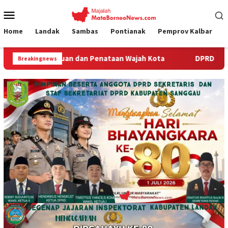
Loncat
Menu
ke
Mobile
konten
Home
Landak
Sambas
Pontianak
Pemprov Kalbar
ataan Wajah Kota
DPRD Sambas Apresiasi Sinergi Gerakan 
Breakingnews