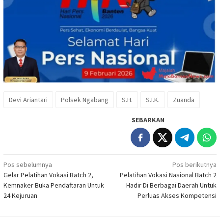
Devi Ariantari
Polsek Ngabang
S.H.
S.I.K.
Zuanda
SEBARKAN
Navigasi
Pos sebelumnya
Pos berikutnya
Gelar Pelatihan Vokasi Batch 2,
Pelatihan Vokasi Nasional Batch 2
pos
Kemnaker Buka Pendaftaran Untuk
Hadir Di Berbagai Daerah Untuk
24 Kejuruan
Perluas Akses Kompetensi