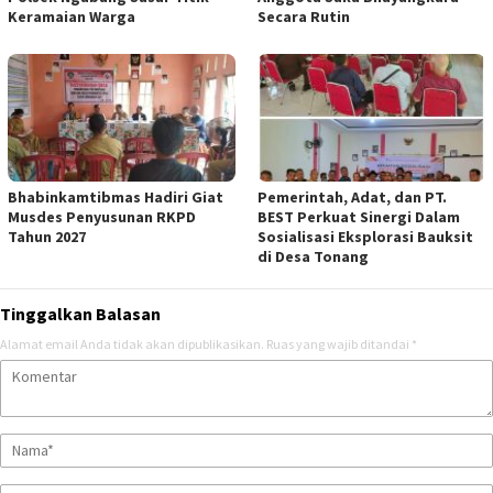
Keramaian Warga
Secara Rutin
Bhabinkamtibmas Hadiri Giat
Pemerintah, Adat, dan PT.
Musdes Penyusunan RKPD
BEST Perkuat Sinergi Dalam
Tahun 2027
Sosialisasi Eksplorasi Bauksit
di Desa Tonang
Tinggalkan Balasan
Alamat email Anda tidak akan dipublikasikan.
Ruas yang wajib ditandai
*