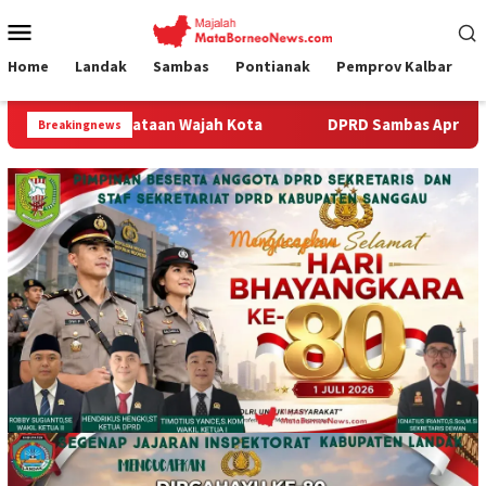
Loncat
Menu
ke
Mobile
konten
Home
Landak
Sambas
Pontianak
Pemprov Kalbar
Kota
DPRD Sambas Apresiasi Sinergi Gerakan Indonesia Asr
Breakingnews