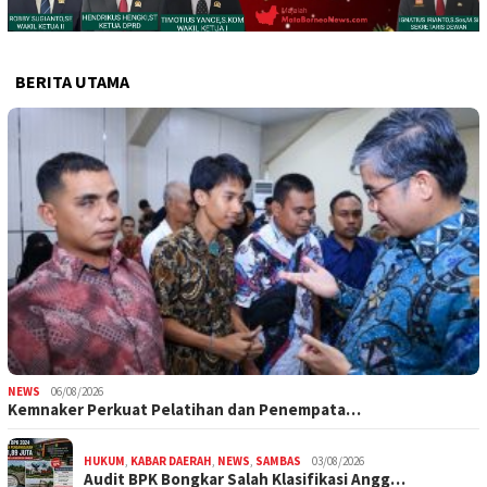
BERITA UTAMA
NEWS
06/08/2026
Kemnaker Perkuat Pelatihan dan Penempata…
HUKUM
,
KABAR DAERAH
,
NEWS
,
SAMBAS
03/08/2026
Audit BPK Bongkar Salah Klasifikasi Angg…