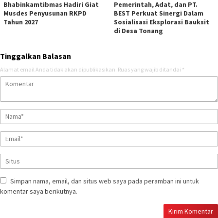
Bhabinkamtibmas Hadiri Giat
Pemerintah, Adat, dan PT.
Musdes Penyusunan RKPD
BEST Perkuat Sinergi Dalam
Tahun 2027
Sosialisasi Eksplorasi Bauksit
di Desa Tonang
Tinggalkan Balasan
Alamat email Anda tidak akan dipublikasikan.
Ruas yang wajib ditandai
*
Simpan nama, email, dan situs web saya pada peramban ini untuk
komentar saya berikutnya.