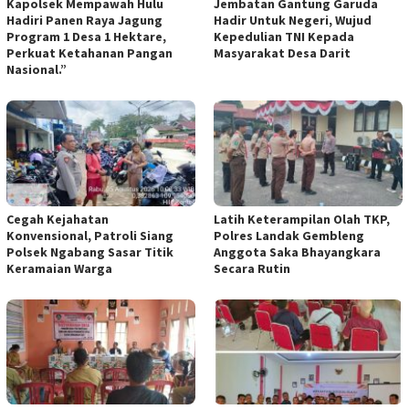
Kapolsek Mempawah Hulu
Jembatan Gantung Garuda
Hadiri Panen Raya Jagung
Hadir Untuk Negeri, Wujud
Program 1 Desa 1 Hektare,
Kepedulian TNI Kepada
Perkuat Ketahanan Pangan
Masyarakat Desa Darit
Nasional.”
Cegah Kejahatan
Latih Keterampilan Olah TKP,
Konvensional, Patroli Siang
Polres Landak Gembleng
Polsek Ngabang Sasar Titik
Anggota Saka Bhayangkara
Keramaian Warga
Secara Rutin