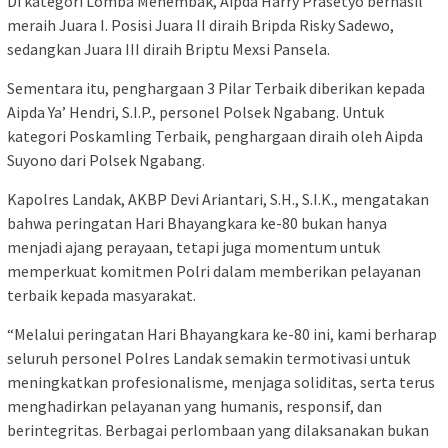
Di kategori Lomba Menembak, Aipda Harry Prasetyo berhasil
meraih Juara I. Posisi Juara II diraih Bripda Risky Sadewo,
sedangkan Juara III diraih Briptu Mexsi Pansela.
Sementara itu, penghargaan 3 Pilar Terbaik diberikan kepada
Aipda Ya’ Hendri, S.I.P., personel Polsek Ngabang. Untuk
kategori Poskamling Terbaik, penghargaan diraih oleh Aipda
Suyono dari Polsek Ngabang.
Kapolres Landak, AKBP Devi Ariantari, S.H., S.I.K., mengatakan
bahwa peringatan Hari Bhayangkara ke-80 bukan hanya
menjadi ajang perayaan, tetapi juga momentum untuk
memperkuat komitmen Polri dalam memberikan pelayanan
terbaik kepada masyarakat.
“Melalui peringatan Hari Bhayangkara ke-80 ini, kami berharap
seluruh personel Polres Landak semakin termotivasi untuk
meningkatkan profesionalisme, menjaga soliditas, serta terus
menghadirkan pelayanan yang humanis, responsif, dan
berintegritas. Berbagai perlombaan yang dilaksanakan bukan