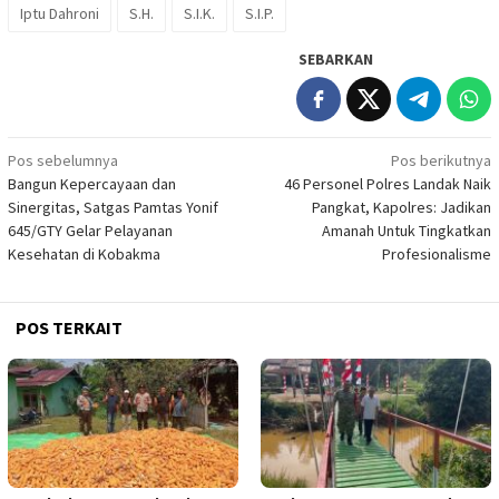
Iptu Dahroni
S.H.
S.I.K.
S.I.P.
SEBARKAN
Navigasi
Pos sebelumnya
Pos berikutnya
Bangun Kepercayaan dan
46 Personel Polres Landak Naik
pos
Sinergitas, Satgas Pamtas Yonif
Pangkat, Kapolres: Jadikan
645/GTY Gelar Pelayanan
Amanah Untuk Tingkatkan
Kesehatan di Kobakma
Profesionalisme
POS TERKAIT